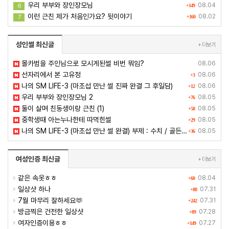
우리 부부와 장인장모님
08.04
6
+149
이런 근친 제가 처음인가요? 뒷이야기
08.02
7
+160
성인썰 최신글
+ 더보기
몰카범을 주인님으로 모시게된썰 비번 뭐임?
08.06
선자리에서 본 고유정
08.06
+3
나의 SM LIFE-3 (마조섭 만난 썰 진짜 완결 그 후일담)
08.06
+12
우리 부부와 장인장모님 2
08.05
+76
둘이 살며 친동생이랑 근친 (1)
08.05
+58
중학생때 아는누나한테 따먹힌썰
08.05
+29
나의 SM LIFE-3 (마조섭 만난 썰 완결) 부제 : 수치 / 골든샤워 / 성기숭배 / 스핏 / 오르가즘 컨트롤
08.05
+36
여성인증 최신글
+ 더보기
같은 속옷ㅎㅎ
08.04
+60
일상샷 하나
07.31
+88
7월 마무리 잘하세요🫶
07.31
+242
방금찍은 건전한 일상샷
07.28
+89
여자인증이용ㅎㅎ
07.27
+149