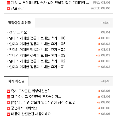
계속 글 부탁합니다. 뭔가 일이 있을것 같은 기대감이 막 드네요ㅗ
땡땡스
08.06
잘보고갑니다
suckck
08.06
창작야설 최신글
+ 더보기
잘 읽고 가요
08.04
엄마의 거대한 젖통과 보내는 휴가 - 06
08.03
+6
엄마의 거대한 젖통과 보내는 휴가 - 05
08.03
+8
엄마의 거대한 젖통과 보내는 휴가 - 04
08.03
+9
엄마의 거대한 젖통과 보내는 휴가 - 03
08.03
+12
엄마의 거대한 젖통과 보내는 휴가 - 02
08.03
+10
엄마의 거대한 젖통과 보내는 휴가 - 01
08.03
+17
자게 최신글
+ 더보기
혹시 모자근친 취향이신분?
08.06
+3
썰은 아니고 오랜만에 혼자노는거...
08.06
+48
(펌) 알아두면 쓸모가 있을까? 성 상식 정보 2
08.06
+2
궁금해서 여쭤봐요
08.06
+8
태풍이 간절한건 처음이네요
08.06
+2