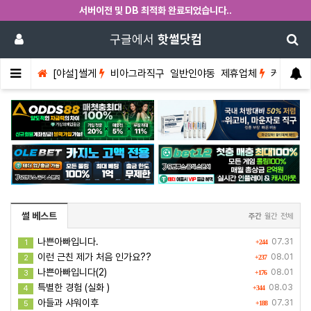
서버이전 및 DB 최적화 완료되었습니다..
구글에서
핫썰닷컴
[야설]썰게
비아그라직구
일반인야동
제휴업체
커뮤니티
썰 베스트
주간
월간
전체
나쁜아빠입니다.
07.31
1
+244
이런 근친 제가 처음 인가요??
08.01
2
+237
나쁜아빠입니다(2)
08.01
3
+176
특별한 경험 (실화 )
08.03
4
+344
아들과 샤워이후
07.31
5
+188