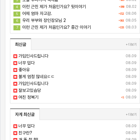
3
이런 근친 제가 처음인가요? 뒷이야기
08.02
4
+190
어제 엄마 자고감.
08.06
5
+152
우리 부부와 장인장모님 2
08.05
6
+161
이런 근친 제가 처음인가요? 중간 이야기
08.03
7
+133
최신글
+ 더보기
가입인사드립니다
08.09
너무 덥다
08.09
좋아유
08.09
볼게 엄청 많네요ㄷㄷ
08.09
가입인사드립니다
08.09
잘보고있슴당
08.09
여친 정복기
08.09
+5
자게 최신글
+ 더보기
너무 덥다
08.09
친구란?
08.09
개 똥 철 학!
08.09