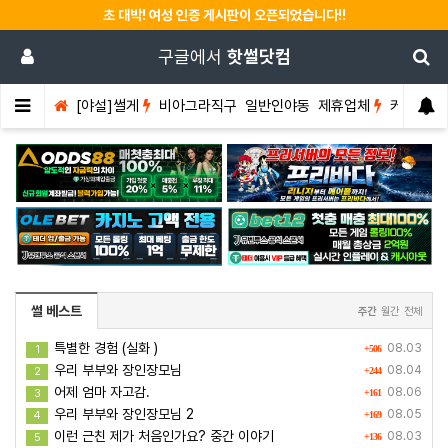
초 대박! 여성 인증 게시판이 오픈되었습니다!!
구글에서
핫썰닷컴
[야설]썰게
비아그라직구
일반인야동
제휴업체
커뮤니티
썰 베스트
주간
월간
전체
특별한 경험 (실화 )
08.03
1
+506
우리 부부와 장인장모님
08.04
2
+244
어제 엄마 자고감.
08.06
3
+161
우리 부부와 장인장모님 2
08.05
4
+169
이런 근친 제가 처음인가요? 중간 이야기
08.03
5
+136