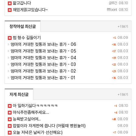
잛고갑니다
글루건
08.10
재밌게읽고있습니다~
ffffoont
08.10
창작야설 최신글
+ 더보기
펌 형수 길들이기
08.09
+5
엄마의 거대한 젖통과 보내는 휴가 - 06
08.03
+16
엄마의 거대한 젖통과 보내는 휴가 - 05
08.03
+17
엄마의 거대한 젖통과 보내는 휴가 - 04
08.03
+19
엄마의 거대한 젖통과 보내는 휴가 - 03
08.03
+22
엄마의 거대한 젖통과 보내는 휴가 - 02
08.03
+23
엄마의 거대한 젖통과 보내는 휴가 - 01
08.03
+36
자게 최신글
+ 더보기
아 일하기싫다ㅋㅋㅋㅋㅋㅋ
08.10
+1
야식추천좀해주세요...
08.10
+4
능욕받고싶어여..
08.09
+48
잡썰이라 자게판에 씁니다 (어릴때 병원놀이)
08.09
오늘 저녁은 날씨가 선선해요:)
08.09
+7