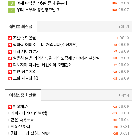
어제 따먹은 46살 존예 유부녀
08.08
6
+165
우리 부부와 장인장모님 3
08.07
7
+148
성인썰 최신글
+ 더보기
조선족 먹은썰
08.10
+1
섹파랑 에피소드 네 개입니다(수정재업)
08.09
+8
나의 세이탐방기 1
08.09
+7
심은하 닮은 과외선생을 괴외도중에 침대에서 덮친썰
08.09
+20
외노자와 아내썰-혜원이와 오랜만에
08.09
+7
여친 정복기3
08.09
+23
교회 사모와 10
08.09
+18
여성인증 최신글
+ 더보기
이렇게..?
08.09
+28
커피기다리며 (안야함)
08.08
+119
같은 속옷ㅎㅎ
08.04
+81
일상샷 하나
07.31
+91
7월 마무리 잘하세요🫶
07.31
+268