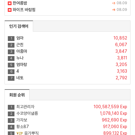
한여름밤
08.09
+3
와이프 바람핌
08.09
+9
인기 검색어
엄마
10,852
1
근친
6,067
2
아줌마
3,847
3
누나
3,811
4
엄마랑
3,205
5
4
3,163
6
네토
2,792
7
회원 순위
최고관리자
100,587,559 Exp
1
수코양이낼름
1,078,140 Exp
2
가자보
962,690 Exp
3
황소87
917,060 Exp
4
응가뿌직
899,132 Exp
5