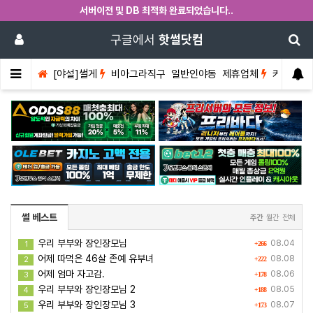
서버이전 및 DB 최적화 완료되었습니다..
구글에서
핫썰닷컴
[야설]썰게
비아그라직구
일반인야동
제휴업체
커뮤니티
썰 베스트
주간
월간
전체
우리 부부와 장인장모님
08.04
1
+266
어제 따먹은 46살 존예 유부녀
08.08
2
+222
어제 엄마 자고감.
08.06
3
+178
우리 부부와 장인장모님 2
08.05
4
+188
우리 부부와 장인장모님 3
08.07
5
+173