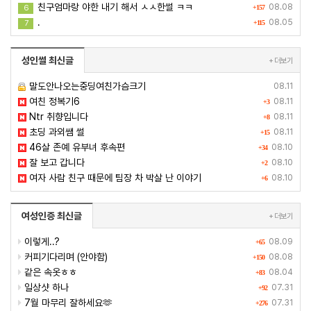
친구엄마랑 야한 내기 해서 ㅅㅅ한썰 ㅋㅋ
08.08
6
+157
.
08.05
7
+115
성인썰 최신글
+ 더보기
말도안나오는중딩여친가슴크기
08.11
여친 정복기6
08.11
+3
Ntr 취향입니다
08.11
+8
초딩 과외쌤 썰
08.11
+15
46살 존예 유부녀 후속편
08.10
+34
잘 보고 갑니다
08.10
+2
여자 사람 친구 때문에 팀장 차 박살 난 이야기
08.10
+6
여성인증 최신글
+ 더보기
이렇게..?
08.09
+65
커피기다리며 (안야함)
08.08
+150
같은 속옷ㅎㅎ
08.04
+83
일상샷 하나
07.31
+92
7월 마무리 잘하세요🫶
07.31
+276