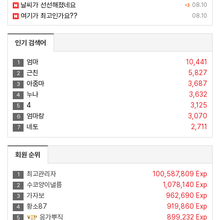
날씨가 선선해졌네요
08.10
+3
여기가 최고인가요??
08.10
인기 검색어
엄마
10,441
1
근친
5,827
2
아줌마
3,687
3
누나
3,632
4
4
3,125
5
엄마랑
3,070
6
네토
2,711
7
회원 순위
최고관리자
100,587,809 Exp
1
수코양이낼름
1,078,140 Exp
2
가자보
962,690 Exp
3
황소87
919,860 Exp
4
응가뿌직
899,232 Exp
5