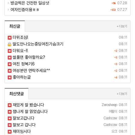
방금찍은 건전한 일상샷
07.28
+96
여자인증이용ㅎㅎ
07.27
+153
최신글
+ 더보기
더위조심!
08.11
말도안나오는중딩여친가슴크기
08.11
더워요~!!
08.11
+2
썰풀면 좋아할까요?
08.11
+3
여친 정복기6
08.11
+3
여성분만 연락주세요^^
08.11
+2
좋아하는글
08.11
+4
최신댓글
+ 더보기
재밌게 잘 봤습니다
Zerosheep
08.11
잼나게 잘 읽었습니다
머퇄이
08.11
잘보고갑니다
Cashcow
08.11
잘보고 갑니다
Cashcow
08.11
재미임시다
오크
08.11