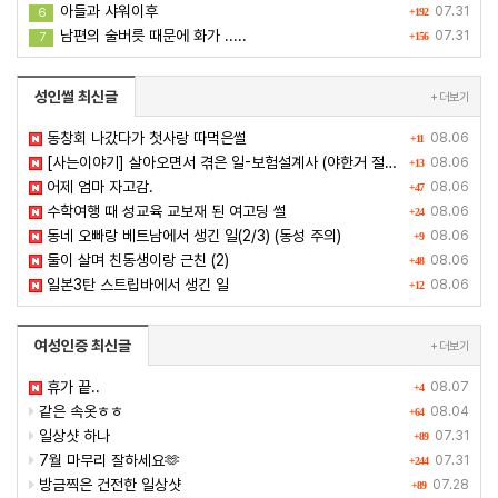
아들과 샤워이후
07.31
6
+192
남편의 술버릇 때문에 화가 .....
07.31
7
+156
성인썰 최신글
+ 더보기
동창회 나갔다가 첫사랑 따먹은썰
08.06
+11
[사는이야기] 살아오면서 겪은 일-보험설계사 (야한거 절대 없음-쓸줄 모름)
08.06
+13
어제 엄마 자고감.
08.06
+47
수학여행 때 성교육 교보재 된 여고딩 썰
08.06
+24
동네 오빠랑 베트남에서 생긴 일(2/3) (동성 주의)
08.06
+9
둘이 살며 친동생이랑 근친 (2)
08.06
+48
일본3탄 스트립바에서 생긴 일
08.06
+12
여성인증 최신글
+ 더보기
휴가 끝..
08.07
+4
같은 속옷ㅎㅎ
08.04
+64
일상샷 하나
07.31
+89
7월 마무리 잘하세요🫶
07.31
+244
방금찍은 건전한 일상샷
07.28
+89