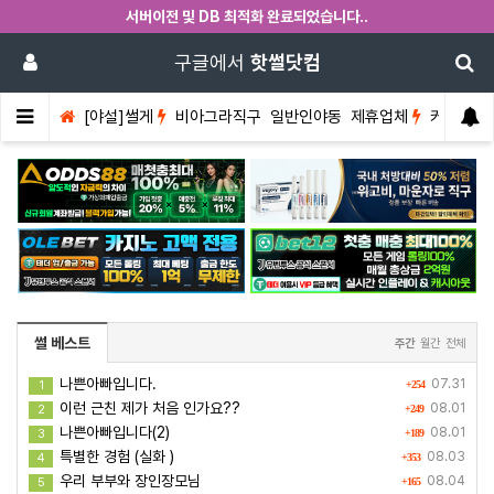
서버이전 및 DB 최적화 완료되었습니다..
구글에서
핫썰닷컴
[야설]썰게
비아그라직구
일반인야동
제휴업체
커뮤니티
썰 베스트
주간
월간
전체
나쁜아빠입니다.
07.31
1
+254
이런 근친 제가 처음 인가요??
08.01
2
+249
나쁜아빠입니다(2)
08.01
3
+189
특별한 경험 (실화 )
08.03
4
+353
우리 부부와 장인장모님
08.04
5
+165