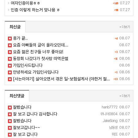
여자인증이용ㅎㅎ
07.27
+149
인증 이렇게 하는거 맞나용 ㅎ
07.27
+98
최신글
+ 더보기
휴가 끝..
08.07
+4
요즘 아빠들의 글이 올라오던데...
08.07
요즘 젊은 친구들 너무 좋아요!
08.07
+3
동창회 나갔다가 첫사랑 따먹은썰
08.06
+11
가입인사드립니다
08.06
안녕하세요 가입인사입니다
08.06
+1
[사는이야기] 살아오면서 겪은 일-보험설계사 (야한거 절대 없음-쓸줄 모름)
08.06
+13
최신댓글
+ 더보기
잘봤습니다
hanb7772
08.07
잘 보고 갑니다 감사합니다
위니아0804
08.07
잘봤습니다
JakeSong
08.07
잘보고갑니다~~
남동생
08.07
잘 보고 갑니다
뭐또
08.07