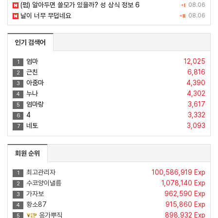
(펌) 알아두면 쓸모가 있을까? 성 상식 정보 6
08.06
+1
날이 너무 무덥네요
08.06
+11
인기 검색어
엄마
12,025
1
근친
6,816
2
아줌마
4,390
3
누나
4,302
4
엄마랑
3,617
5
4
3,332
6
네토
3,093
7
회원 순위
최고관리자
100,586,919 Exp
1
수코양이낼름
1,078,140 Exp
2
가자보
962,590 Exp
3
황소87
915,860 Exp
4
응가뿌직
898,932 Exp
5