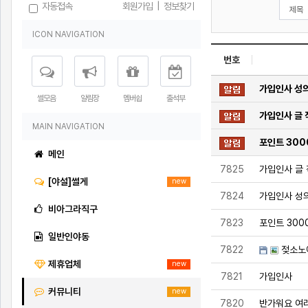
자동접속
회원가입
|
정보찾기
ICON NAVIGATION
번호
가입인사 성의
썰모음
알림장
멤버쉽
출석부
가입인사 글 
MAIN NAVIGATION
포인트 300
메인
7825
가입인사 글 
[야설]썰게
new
7824
가입인사 성의
비아그라직구
7823
포인트 300
일반인야동
7822
젖소노
제휴업체
new
7821
가입인사
커뮤니티
new
7820
반가워요 여