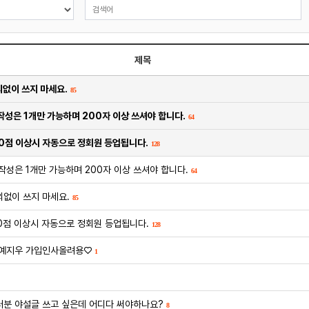
제목
없이 쓰지 마세요.
85
작성은 1개만 가능하며 200자 이상 쓰셔야 합니다.
64
0점 이상시 자동으로 정회원 등업됩니다.
128
작성은 1개만 가능하며 200자 이상 쓰셔야 합니다.
64
없이 쓰지 마세요.
85
0점 이상시 자동으로 정회원 등업됩니다.
128
예지우 가입인사올려용♡
1
러분 야설글 쓰고 싶은데 어디다 써야하나요?
8