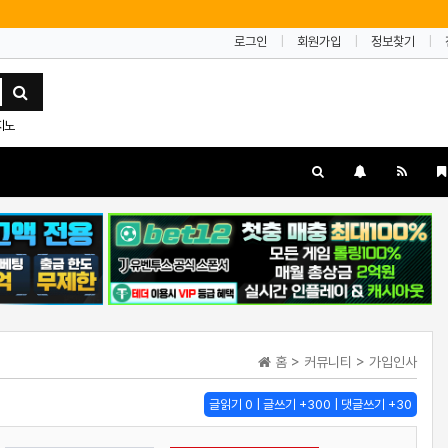
로그인
회원가입
정보찾기
지노
홈 > 커뮤니티 > 가입인사
글읽기 0 | 글쓰기 +300 | 댓글쓰기 +30