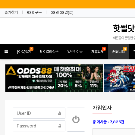
즐겨찾기
RSS 구독
08월 08일(토)
핫썰닷
어른들의 은밀한 
N
N
N
Toggle
[야설]썰게
비아그라직구
일반인야동
제휴업체
커뮤니티
navigation
가입인사
총 게시물 : 7,825건