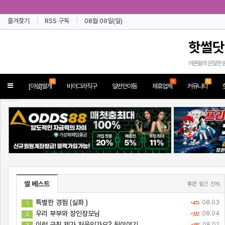
즐겨찾기
RSS 구독
08월 09일(일)
핫썰닷
어른들의 은밀한 
N
N
N
Toggle
[야설]썰게
비아그라직구
일반인야동
제휴업체
커뮤니티
navigation
썰 베스트
주간
월간
전체
특별한 경험 (실화 )
08.03
1
+475
우리 부부와 장인장모님
08.04
2
+222
이런 근친 제가 처음인가요? 뒷이야기
08.02
+185