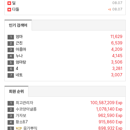
딜
08.07
다들
08.07
+1
인기 검색어
엄마
11,629
1
근친
6,539
2
아줌마
4,209
3
누나
4,145
4
엄마랑
3,506
5
4
3,281
6
네토
3,007
7
회원 순위
최고관리자
100,587,209 Exp
1
수코양이낼름
1,078,140 Exp
2
가자보
962,590 Exp
3
황소87
915,860 Exp
4
응가뿌직
898,932 Exp
5