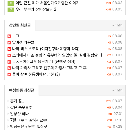
이런 근친 제가 처음인가요? 중간 이야기
08.03
6
+123
우리 부부와 장인장모님 2
08.05
7
+140
성인썰 최신글
+ 더보기
느그
08.08
+5
알바생 먹은썰
08.08
+3
나의 섹스 스토리 (여자친구와 여행과 타락)
08.08
+6
소라에서 마조 성향의 유부녀와 있었던 일-실제 경험담 -1
08.07
+22
ㅈㅈ보여주고 반응보기 #1 (산책로 정자)
08.07
+12
나의 가족사 그리고 친구의 가정사 그리고 그 후.
08.07
+18
둘이 살며 친동생이랑 근친 (3)
08.07
+20
여성인증 최신글
+ 더보기
휴가 끝..
08.07
+171
같은 속옷ㅎㅎ
08.04
+69
일상샷 하나
07.31
+90
7월 마무리 잘하세요🫶
07.31
+259
방금찍은 건전한 일상샷
07.28
+91