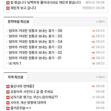
잘 봤습니다 담백하게 풀어내시네요 재밌게 봤습니다
말의그것
08.08
재밌게 보고 갑니다
커피프린스1
08.08
창작야설 최신글
+ 더보기
엄마의 거대한 젖통과 보내는 휴가 - 06
08.03
+9
엄마의 거대한 젖통과 보내는 휴가 - 05
08.03
+12
엄마의 거대한 젖통과 보내는 휴가 - 04
08.03
+14
엄마의 거대한 젖통과 보내는 휴가 - 03
08.03
+17
엄마의 거대한 젖통과 보내는 휴가 - 02
08.03
+18
엄마의 거대한 젖통과 보내는 휴가 - 01
08.03
+29
내 여자 1
08.02
+11
자게 최신글
+ 더보기
돌싱녀와 연애중3
08.08
+13
초등이하 사진이나 글 좀 주세요
08.08
남자기준 명기는 무슨느낌이에요??
08.08
+7
사이트 개선 방향에 대하여
08.08
즐거운주말ㅋㅋ
08.08