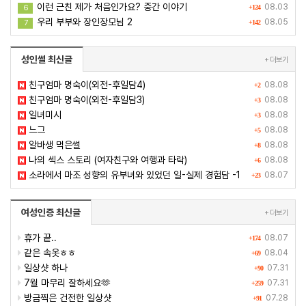
이런 근친 제가 처음인가요? 중간 이야기
08.03
6
+124
우리 부부와 장인장모님 2
08.05
7
+142
성인썰 최신글
+ 더보기
친구엄마 명숙이(외전-후일담4)
08.08
+2
친구엄마 명숙이(외전-후일담3)
08.08
+3
일녀미시
08.08
+3
느그
08.08
+5
알바생 먹은썰
08.08
+8
나의 섹스 스토리 (여자친구와 여행과 타락)
08.08
+6
소라에서 마조 성향의 유부녀와 있었던 일-실제 경험담 -1
08.07
+23
여성인증 최신글
+ 더보기
휴가 끝..
08.07
+174
같은 속옷ㅎㅎ
08.04
+69
일상샷 하나
07.31
+90
7월 마무리 잘하세요🫶
07.31
+259
방금찍은 건전한 일상샷
07.28
+91