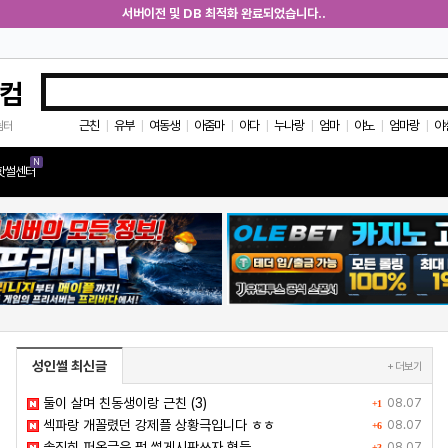
서버이전 및 DB 최적화 완료되었습니다..
컴
근친
유부
여동생
아줌마
아다
누나랑
엄마
야노
엄마랑
야
쉼터
|
|
|
|
|
|
|
|
|
N
핫썰센터
성인썰 최신글
+ 더보기
둘이 살며 친동생이랑 근친 (3)
08.07
+1
섹파랑 개꼴렸던 강제플 상황극입니다 ㅎㅎ
08.07
+6
솔직히 퍼온글은 펌 썰게시판쓰자 형들
08.07
+3