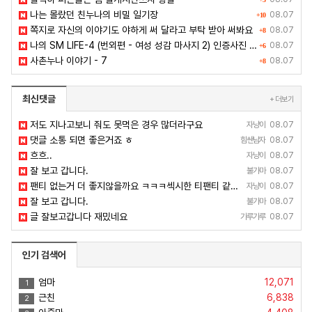
나는 몰랐던 친누나의 비밀 일기장
08.07
+10
쪽지로 자신의 이야기도 야하게 써 달라고 부탁 받아 써봐요
08.07
+8
나의 SM LIFE-4 (번외편 - 여성 성감 마사지 2) 인증사진 有
08.07
+6
사촌누나 이야기 - 7
08.07
+8
최신댓글
+ 더보기
저도 지나고보니 줘도 못먹은 경우 많더라구요
자냥이
08.07
댓글 소통 되면 좋은거죠 ㅎ
힘쌘남자
08.07
흐흐..
자냥이
08.07
잘 보고 갑니다.
불가마
08.07
팬티 없는거 더 좋지않을까요 ㅋㅋㅋ섹시한 티팬티 같은건 있는게 더 좋을지도
자냥이
08.07
잘 보고 갑니다.
불가마
08.07
글 잘보고갑니다 재밌네요
가루가루
08.07
인기 검색어
엄마
12,071
1
근친
6,838
2