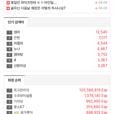
몇일전 와이프한테 ㄸㄲ 따인일...
08.06
+6
술마신 다음날 해장은 어떻게 하시나요?
08.06
+4
인기 검색어
엄마
12,540
1
근친
7,071
2
아줌마
4,544
3
누나
4,487
4
엄마랑
3,752
5
4
3,387
6
신원미상
3,287
7
회원 순위
최고관리자
100,586,819 Exp
1
수코양이낼름
1,078,140 Exp
2
가자보
962,490 Exp
3
황소87
915,860 Exp
4
응가뿌직
898,932 Exp
5