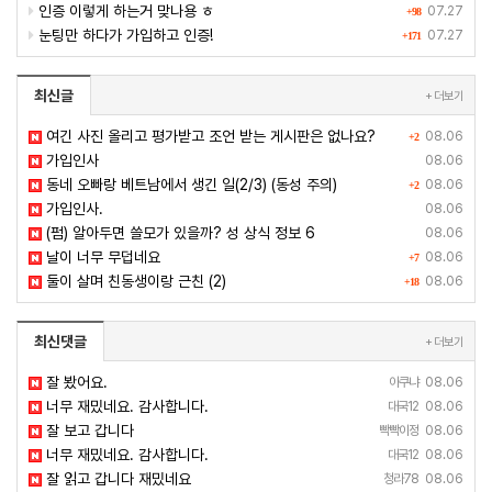
인증 이렇게 하는거 맞나용 ㅎ
07.27
+98
눈팅만 하다가 가입하고 인증!
07.27
+171
최신글
+ 더보기
여긴 사진 올리고 평가받고 조언 받는 게시판은 없나요?
08.06
+2
가입인사
08.06
동네 오빠랑 베트남에서 생긴 일(2/3) (동성 주의)
08.06
+2
가입인사.
08.06
(펌) 알아두면 쓸모가 있을까? 성 상식 정보 6
08.06
날이 너무 무덥네요
08.06
+7
둘이 살며 친동생이랑 근친 (2)
08.06
+18
최신댓글
+ 더보기
잘 봤어요.
아쿠냐
08.06
너무 재밌네요. 감사합니다.
대국12
08.06
잘 보고 갑니다
빡빡이정
08.06
너무 재밌네요. 감사합니다.
대국12
08.06
잘 읽고 갑니다 재밌네요
청라78
08.06