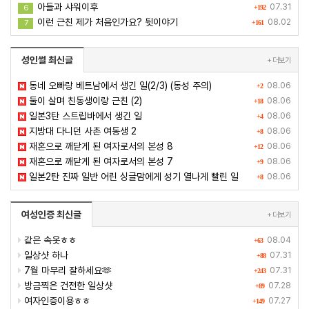
아들과 샤워이후
07.31
6
+192
이런 근친 제가 처음인가요? 뒷이야기
08.02
7
+161
성인썰 최신글
+ 더보기
동네 오빠랑 베트남에서 생긴 일(2/3) (동성 주의)
08.06
+2
둘이 살며 친동생이랑 근친 (2)
08.06
+18
일본3탄 스트립바에서 생긴 일
08.06
+4
지방대 다니던 사촌 여동생 2
08.06
+8
재혼으로 깨닫게 된 여자로서의 본성 8
08.06
+12
재혼으로 깨닫게 된 여자로서의 본성 7
08.06
+9
일본2탄 진짜 일반 어린 싱글맘에게 성기 열나게 빨린 일
08.06
+8
여성인증 최신글
+ 더보기
같은 속옷ㅎㅎ
08.04
+63
일상샷 하나
07.31
+88
7월 마무리 잘하세요🫶
07.31
+243
방금찍은 건전한 일상샷
07.28
+89
여자인증이용ㅎㅎ
07.27
+149