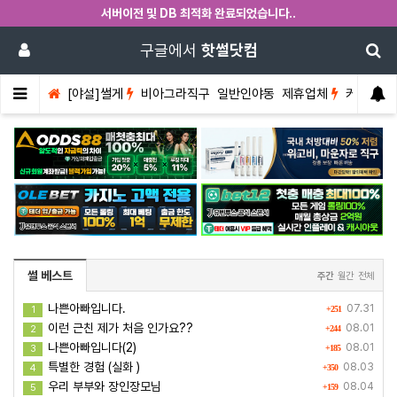
서버이전 및 DB 최적화 완료되었습니다..
구글에서
핫썰닷컴
[야설]썰게
비아그라직구
일반인야동
제휴업체
커뮤니티
썰 베스트
주간
월간
전체
나쁜아빠입니다.
07.31
1
+251
이런 근친 제가 처음 인가요??
08.01
2
+244
나쁜아빠입니다(2)
08.01
3
+185
특별한 경험 (실화 )
08.03
4
+350
우리 부부와 장인장모님
08.04
5
+159