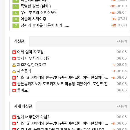
3
특별한 경험 (실화 )
08.03
4
+350
우리 부부와 장인장모님
08.04
5
+160
아들과 샤워이후
07.31
6
+192
남편의 술버릇 때문에 화가 .....
07.31
7
+155
최신글
+ 더보기
어제 엄마 자고감.
08.06
썰게 너무한거 아님?
08.06
제휴가능한가요??
08.06
+5
제휴문의
08.06
+7
"나의 S 이야기의 친구엄마편은 비현실이 아닌 현실이다...
08.06
+14
골든뷰카지노가 도쿄카지노로 리뉴엏 되었어요. 포인트 진…
08.06
좋아요!
08.06
자게 최신글
+ 더보기
썰게 너무한거 아님?
08.06
"나의 S 이야기의 친구엄마편은 비현실이 아닌 현실이다...
08.06
+14
여긴 사진 올리고 평가받고 조언 받는 게시판은 없나요?
08.06
+4