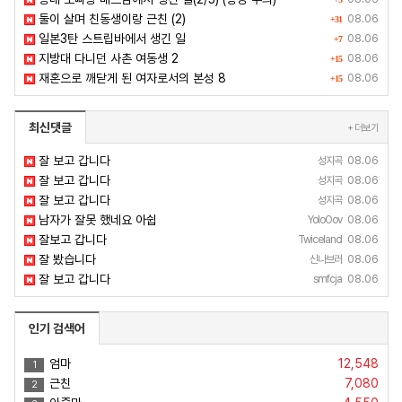
둘이 살며 친동생이랑 근친 (2)
08.06
+31
일본3탄 스트립바에서 생긴 일
08.06
+7
지방대 다니던 사촌 여동생 2
08.06
+15
재혼으로 깨닫게 된 여자로서의 본성 8
08.06
+15
최신댓글
+ 더보기
잘 보고 갑니다
성지곡
08.06
잘 보고 갑니다
성지곡
08.06
잘 보고 갑니다
성지곡
08.06
남자가 잘못 했네요 아쉽
YoloOov
08.06
잘보고 갑니다
Twiceland
08.06
잘 봤습니다
신나브러
08.06
잘 보고 갑니다
smfcja
08.06
인기 검색어
엄마
12,548
1
근친
7,080
2