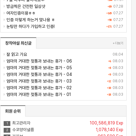
방금찍은 건전한 일상샷
07.28
+89
여자인증이용ㅎㅎ
07.27
+149
인증 이렇게 하는거 맞나용 ㅎ
07.27
+98
눈팅만 하다가 가입하고 인증!
07.27
+171
창작야설 최신글
+ 더보기
잘 읽고 가요
08.04
엄마의 거대한 젖통과 보내는 휴가 - 06
08.03
+6
엄마의 거대한 젖통과 보내는 휴가 - 05
08.03
+8
엄마의 거대한 젖통과 보내는 휴가 - 04
08.03
+9
엄마의 거대한 젖통과 보내는 휴가 - 03
08.03
+12
엄마의 거대한 젖통과 보내는 휴가 - 02
08.03
+10
엄마의 거대한 젖통과 보내는 휴가 - 01
08.03
+18
회원 순위
최고관리자
100,586,819 Exp
1
수코양이낼름
1,078,140 Exp
2