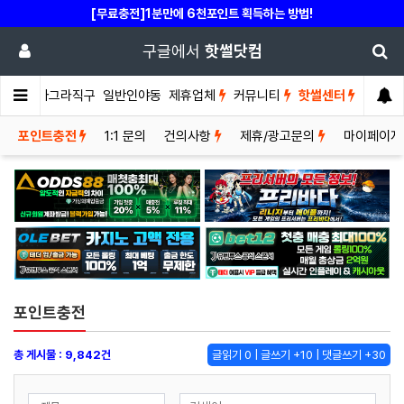
[무료충전]1분만에 6천포인트 획득하는 방법!
구글에서
핫썰닷컴
썰게
비아그라직구
일반인야동
제휴업체
커뮤니티
핫썰센터
포인트충전
1:1 문의
건의사항
제휴/광고문의
마이페이지
포인트충전
총 게시물 : 9,842건
글읽기 0 | 글쓰기 +10 | 댓글쓰기 +30