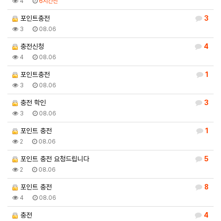
4
6시간전
포인트충전
3
3
08.06
충전신청
4
4
08.06
포인트충전
1
3
08.06
충전 학인
3
3
08.06
포인트 충전
1
2
08.06
포인트 충전 요청드립니다
5
2
08.06
포인트 충전
8
4
08.06
충전
4