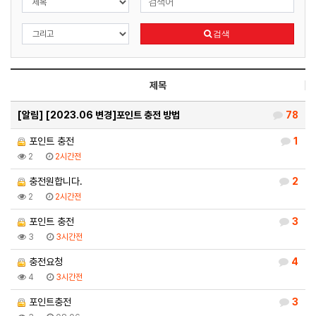
검색
제목
[알림]
[2023.06 변경]포인트 충전 방법
78
포인트 충전
1
2
2시간전
충전원합니다.
2
2
2시간전
포인트 충전
3
3
3시간전
충전요청
4
4
3시간전
포인트충전
3