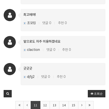
최고에여!
조겆킹
댓글 0
추천 0
|
|
앞으로도 자주 이용하겠네요
claction
댓글 0
추천 0
|
|
굿굿굿
djfjj2
댓글 0
추천 0
|
|
조회순
11
12
13
14
15