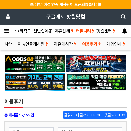
초 대박! 여성 인증 게시판이 오픈되었습니다!!
구글에서
핫썰닷컴
썰게
비아그라직구
일반인야동
제휴업체
커뮤니티
핫썰센터
공지사항
여성인증게시판
자유게시판
이용후기
가입인사
이용후기
총 게시물 : 7,153건
글읽기 0 | 글쓰기 +1000 | 댓글쓰기 +30