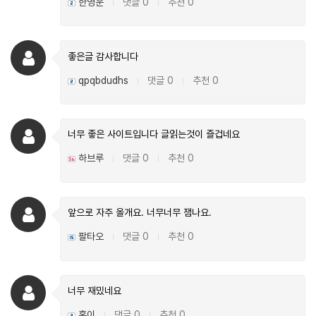
한영운
댓글 0
추천 0
|
|
좋은글 감사합니다
qpqbdudhs
댓글 0
추천 0
|
|
너무 좋은 사이트입니다 글읽는것이 즐겁네요
하브루
댓글 0
추천 0
|
|
앞으로 자주 올개요. 너무너무 잼나요.
팔타오
댓글 0
추천 0
|
|
너무 재밌네요
혹이
댓글 0
추천 0
|
|