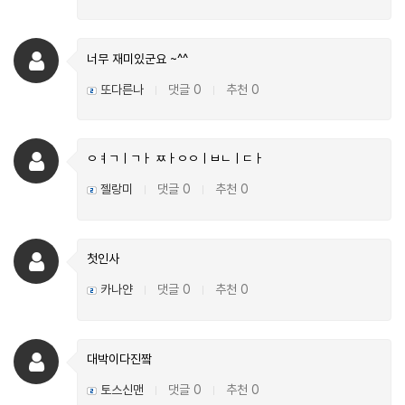
너무 재미있군요 ~^^
또다른나
댓글 0
추천 0
|
|
ㅇㅕㄱㅣㄱㅏ ㅉㅏㅇㅇㅣㅂㄴㅣㄷㅏ
젤랑미
댓글 0
추천 0
|
|
첫인사
카나얀
댓글 0
추천 0
|
|
대박이다진짴
토스신맨
댓글 0
추천 0
|
|