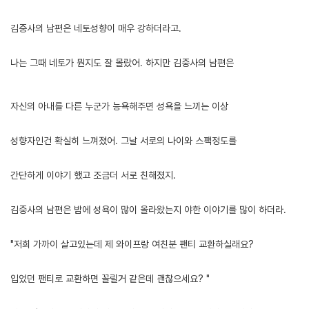
김중사의 남편은 네토성향이 매우 강하더라고.
나는 그때 네토가 뭔지도 잘 몰랐어. 하지만 김중사의 남편은
[출처]
트위터에서 여군 선임 발견한 썰 (4) ( 야설 | 은꼴사 | 썰모음 | 성인썰 - 핫썰닷컴)
?bo_table=ssul19&wr_id=802722&device=mobile
사설토토
자신의 아내를 다른 누군가 능욕해주면 성욕을 느끼는 이상
성향자인건 확실히 느껴졌어. 그날 서로의 나이와 스팩정도를
간단하게 이야기 했고 조금더 서로 친해졌지.
김중사의 남편은 밤에 성욕이 많이 올라왔는지 야한 이야기를 많이 하더라.
"저희 가까이 살고있는데 제 와이프랑 여친분 팬티 교환하실래요?
입었던 팬티로 교환하면 꼴릴거 같은데 괜찮으세요? "