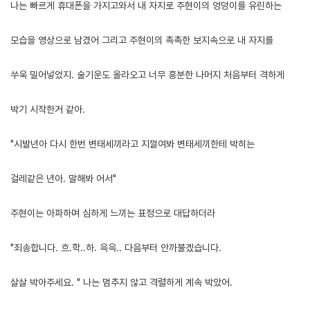
나는 빠르게 휴대폰을 가지고와서 내 자지로 주현이의 엉덩이를 유린하는
모습을 영상으로 남겼어 그리고 주현이의 촉촉한 보지속으로 내 자지를
쑤욱 밀어넣었지. 술기운도 올라오고 너무 흥분한 나머지 처음부터 격하게
박기 시작한거 같아.
"시발년아 다시 한번 변태세끼라고 지껄여봐 변태세끼한테 박히는
걸레같은 년아. 말해봐 어서"
주현이는 아파하며 심하게 느끼는 표정으로 대답하더라
"죄송합니다. 흐.학..하. 윽윽.. 다음부터 안까불겠습니다.
살살 박아주세요. " 나는 멈추지 않고 격렬하게 계속 박았어.