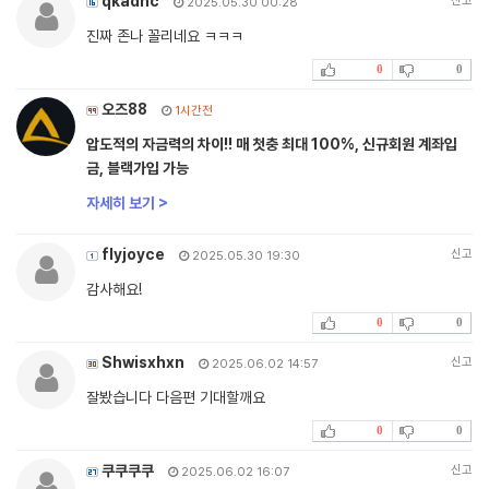
qkadnc
신고
2025.05.30 00:28
진짜 존나 꼴리네요 ㅋㅋㅋ
0
0
오즈88
1시간전
압도적의 자금력의 차이!! 매 첫충 최대 100%, 신규회원 계좌입
금, 블랙가입 가능
자세히 보기 >
flyjoyce
신고
2025.05.30 19:30
감사해요!
0
0
Shwisxhxn
신고
2025.06.02 14:57
잘봤습니다 다음편 기대할깨요
0
0
쿠쿠쿠쿠
신고
2025.06.02 16:07