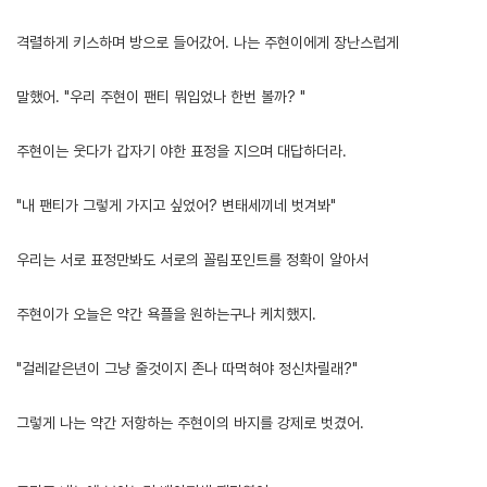
격렬하게 키스하며 방으로 들어갔어. 나는 주현이에게 장난스럽게
말했어. "우리 주현이 팬티 뭐입었나 한번 볼까? "
주현이는 웃다가 갑자기 야한 표정을 지으며 대답하더라.
"내 팬티가 그렇게 가지고 싶었어? 변태세끼네 벗겨봐"
우리는 서로 표정만봐도 서로의 꼴림포인트를 정확이 알아서
주현이가 오늘은 약간 욕플을 원하는구나 케치했지.
"걸레같은년이 그냥 줄것이지 존나 따먹혀야 정신차릴래?"
그렇게 나는 약간 저항하는 주현이의 바지를 강제로 벗겼어.
[출처]
트위터에서 여군 선임 발견한 썰 (4) ( 야설 | 은꼴사 | 썰모음 | 성인썰 - 핫썰닷컴)
?bo_table=ssul19&wr_id=802722&device=mobile
보증업체