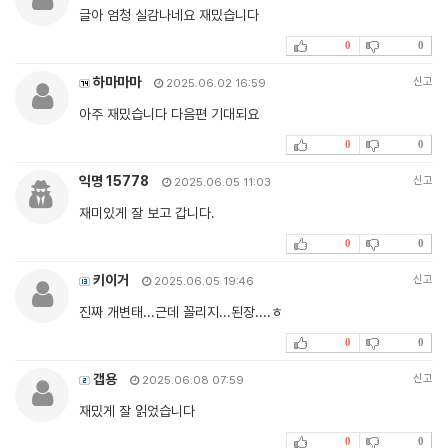
글아 엄청 실감나네요 재밌습니다
0
0
하마마마
신고
2025.06.02 16:59
아주 재밌습니다 다음편 기대되요
0
0
익명 15778
신고
2025.06.05 11:03
재미있게 잘 보고 갑니다.
0
0
키이거
신고
2025.06.05 19:46
진짜 개변태...근데 꼴리지...된장....ㅎ
0
0
갭용
신고
2025.06.08 07:59
재밌게 잘 읽었습니다
0
0