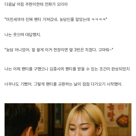
다음날 아침 주현이한테 전화가 오더라
"미친세끼야 진짜 팬티 가져갔네. 농담인줄 알았는데 ㅋㅋㅋㅋ"
나는 웃으며 대답했지.
"농담 아니었어. 잘 쓸게 이거 한장이면 딸 3번은 치겠다. 고마워~"
[출처]
트위터에서 여군 선임 발견한 썰 (4) ( 야설 | 은꼴사 | 썰모음 | 성인썰 - 핫썰닷컴)
?bo_table=ssul19&wr_id=802722&device=mobile
토토사이트
나는 이제 팬티를 구했으니 김중사의 팬티를 받을 수 있는 조건이 완성되었지
너무나도 기뻤어. 그렇게 팬티를 교환하는 날이 점점 다가오기 시작했어.