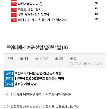
201
나쁜아빠입니다(2)
2
471
특별한 경험 (실화 )
3
218
우리 부부와 장인장모님
4
182
이런 근친 제가 처음인가요? 뒷이야기
5
트위터에서 여군 선임 발견한 썰 (4)
익명
81
7207
26
0
2025.05.21 23:49
[공지]
후방주의 게시판 관련 긴급 공지사항
[공지]
1분만에 3,000포인트 획득하는 방법
[공지]
멤버쉽 가입 방법
나는 김중사의 남편과 밤새도록 서로의 성적 취향과
야한 상황들을 서로 상상하며 김중사를 능욕하기 시작했어.