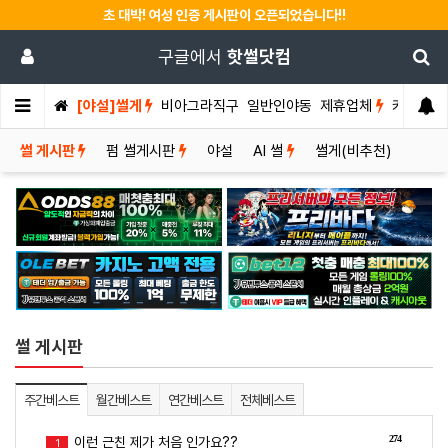
초 대박! 여성 인증 게시판이 오픈되었습니다!!
구글에서
핫썰닷컴
[야설]썰게
비아그라직구
일반인야동
제휴업체
커뮤니티
썰 게시판
펌 썰게시판
야설
AI 썰
썰게(비추천)
썰 게시판
주간베스트
월간베스트
연간베스트
전체베스트
274
이런 근친 제가 처음 인가요??
1