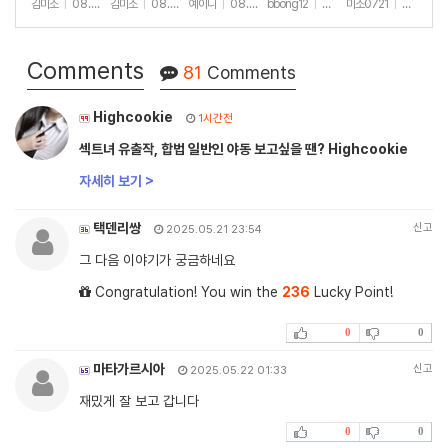
(안야함)
하세요🫶
김미소
|
08.08
김미소
|
08.07
예이니
|
08.04
bbong12
|
07.31
미소0721
|
07.31
+39
+192
+72
+90
+2
Comments
81
Comments
Highcookie
1시간전
섹트녀 유출작, 합법 일반인 야동 보고싶을 땐? Highcookie
자세히 보기 >
택덴리쌍
신고
2025.05.21 23:54
그 다음 이야기가 궁금하네요
Congratulation! You win the
236
Lucky Point!
0
0
마타가르시아
신고
2025.05.22 01:33
재밌게 잘 보고 갑니다
0
0