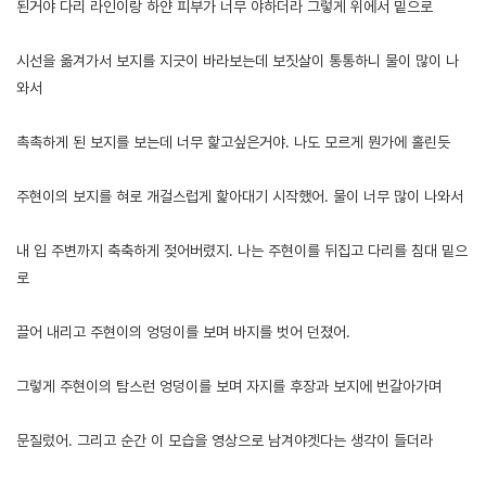
된거야 다리 라인이랑 하얀 피부가 너무 야하더라 그렇게 위에서 밑으로
시선을 옮겨가서 보지를 지긋이 바라보는데 보짓살이 통통하니 물이 많이 나
와서
촉촉하게 된 보지를 보는데 너무 핥고싶은거야. 나도 모르게 뭔가에 홀린듯
주현이의 보지를 혀로 개걸스럽게 핥아대기 시작했어. 물이 너무 많이 나와서
내 입 주변까지 축축하게 젖어버렸지. 나는 주현이를 뒤집고 다리를 침대 밑으
로
끌어 내리고 주현이의 엉덩이를 보며 바지를 벗어 던졌어.
그렇게 주현이의 탐스런 엉덩이를 보며 자지를 후장과 보지에 번갈아가며
문질렀어. 그리고 순간 이 모습을 영상으로 남겨야겟다는 생각이 들더라