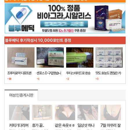
블루메딕 후기작성시 10,000포인트 증정
조루치료약 다포트론
센포스 D 구입했습니
두타스테리드로 환승
맛도 효능도 괜찮은 카
구매했습니다
+10
다
+1
+2
마그라
+3
여성인증게시판
커피기다리며
휴가 끝..
같은 속옷ㅎㅎ
일상샷 하나
7월 마무리 잘