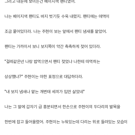
그리고 내눈에 보이는건 베이지색 팬티였어.
나는 베이지색 팬티도 바지 벗기듯 수욱 내렸지. 팬티에는 애액이
조금 뭍어있더라. 나는 주현이 보는 앞에서 팬티 냄새를 맡았어.
팬티는 가까이서 보니 보지쪽이 약간 축축하게 젖어 있더라.
"걸레같은년 나랑 밥먹으면서 팬티 젖었냐 나한테 따먹히는
상상했냐?" 주현이는 야한 표정으로 대답하더라.
"내 보지 냄새나 맡는 개변태 세끼가 입만 살았네"
나는 그 말에 갑자기 급 흥분되면서 한손으로 주현이의 두다리의 발목을
한번에 잡고 들어올렸어. 주현이는 누워있는데 다리는 위로 들려있는 모습이