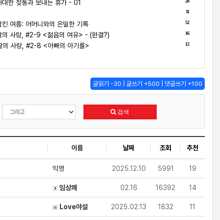
28
대한 젖통과 보내는 휴가 - 01
11
1
52
킨 여름: 어머니와의 은밀한 기록
16
 사랑, #2-9 <젊음의 여유> - (완결?)
12
의 사랑, #2-8 <아빠의 아기를>
글읽기 -30 | 글쓰기 +500 | 댓글쓰기 +100
검색
이름
날짜
조회
추천
익명
2025.12.10
5991
19
임상쾌
02.16
16392
14
Love야설
2025.02.13
1832
11