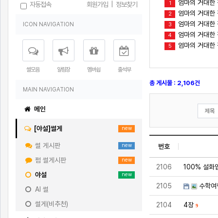
엄마의 거대한 
1
자동접속
회원가입
|
정보찾기
엄마의 거대한 
2
엄마의 거대한 
ICON NAVIGATION
3
엄마의 거대한 젖
4
엄마의 거대한 젖
5
썰모음
알림장
멤버쉽
출석부
총 게시물 : 2,106건
MAIN NAVIGATION
메인
[야설]썰게
new
썰 게시판
new
번호
펌 썰게시판
new
2106
100% 설화
야설
new
2105
수학여
AI 썰
썰게(비추천)
2104
4장
9