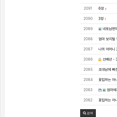
2091
6장
4
2090
3장
5
2089
네토남편의
2088
엄마 보지털
2087
나의 어머니 
2086
선배년 - 
2085
초대남에 빠진
2084
꽃집하는 아내
2083
엄마에
2082
꽃집하는 아내
검색