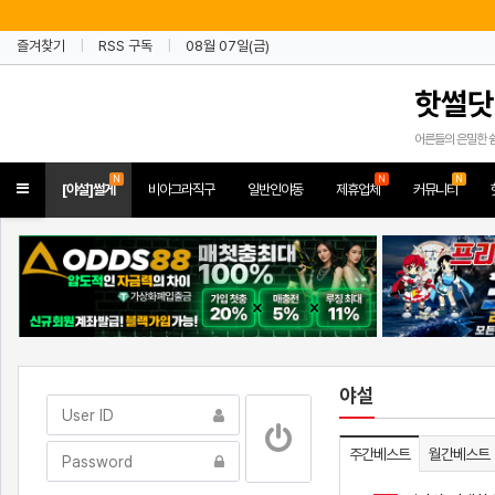
즐겨찾기
RSS 구독
08월 07일(금)
핫썰닷
어른들의 은밀한 
N
N
N
Toggle
[야설]썰게
비아그라직구
일반인야동
제휴업체
커뮤니티
navigation
야설
주간베스트
월간베스트