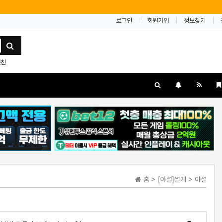
로그인
회원가입
정보찾기
근친
홈 > [야설]썰게 > 야설