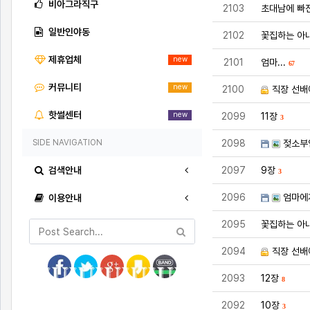
비아그라직구
2103
초대남에 빠
일반인야동
2102
꽃집하는 아내
제휴업체
new
2101
엄마...
67
커뮤니티
new
2100
직장 선배
핫썰센터
new
2099
11장
3
SIDE NAVIGATION
2098
젖소부
검색안내
2097
9장
3
2096
엄마에게
이용안내
2095
꽃집하는 아내
2094
직장 선배
2093
12장
8
2092
10장
3