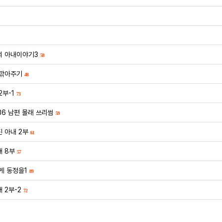
 아내이야기3
58
 깎아주기
48
2부-1
73
36 남편 몰래 쓰리썸
59
 아내 2부
61
 8부
57
게 동정을1
89
 2부-2
72