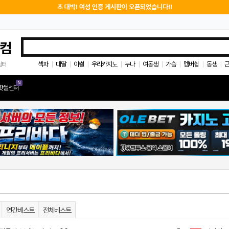
초 대박! 여성 인증 게시판이 오픈되었습니다!!
컴
섹파
대딸
야썰
우리카지노
누나
여동생
가슴
멤버쉽
동생
쉼터
|
|
|
|
|
|
|
|
|
N
핫썰센터
연간베스트
전체베스트