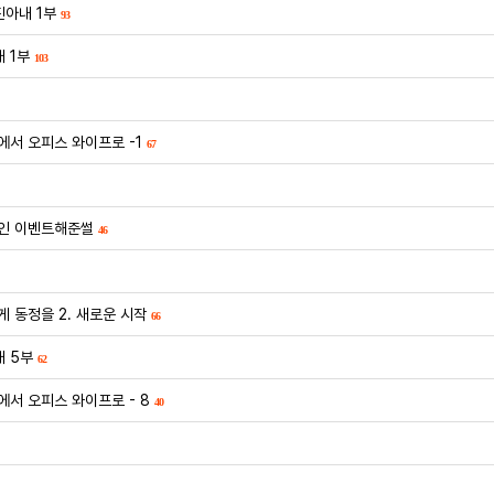
진아내 1부
93
 1부
103
에서 오피스 와이프로 -1
67
인 이벤트해준썰
46
 동정을 2. 새로운 시작
66
 5부
62
에서 오피스 와이프로 - 8
40