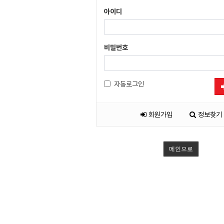
아이디
비밀번호
자동로그인
회원가입
정보찾기
메인으로