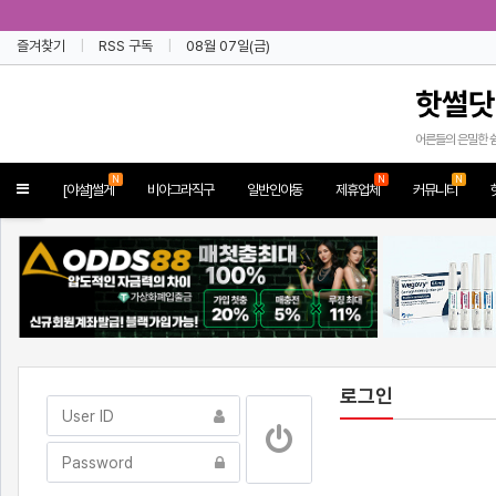
즐겨찾기
RSS 구독
08월 07일(금)
핫썰닷
어른들의 은밀한 
N
N
N
Toggle
[야설]썰게
비아그라직구
일반인야동
제휴업체
커뮤니티
navigation
로그인