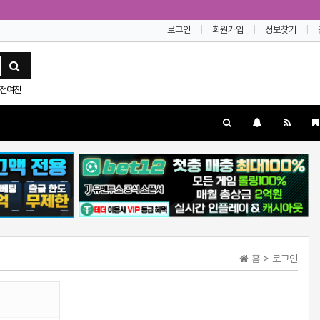
로그인
회원가입
정보찾기
전여친
홈 > 로그인