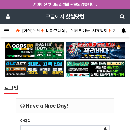
서버이전 및 DB 최적화 완료되었습니다..
구글에서
핫썰닷컴
[야설]썰게
비아그라직구
일반인야동
제휴업체
커뮤니티
로그인
Have a Nice Day!
아이디