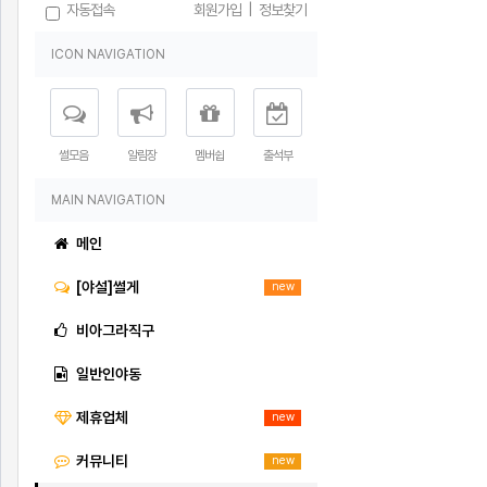
자동접속
회원가입
|
정보찾기
ICON NAVIGATION
썰모음
알림장
멤버쉽
출석부
MAIN NAVIGATION
메인
[야설]썰게
new
비아그라직구
일반인야동
제휴업체
new
커뮤니티
new