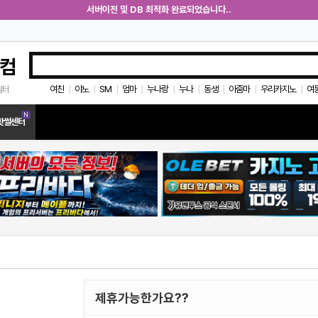
서버이전 및 DB 최적화 완료되었습니다..
컴
여친
야노
SM
엄마
누나랑
누나
동생
아줌마
우리카지노
여
쉼터
|
|
|
|
|
|
|
|
|
N
핫썰센터
제휴가능한가요??