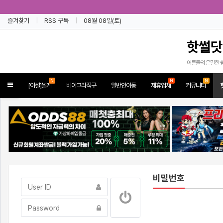
즐겨찾기
RSS 구독
08월 08일(토)
핫썰닷
어른들의 은밀한 
N
N
N
Toggle
[야설]썰게
비아그라직구
일반인야동
제휴업체
커뮤니티
navigation
비밀번호