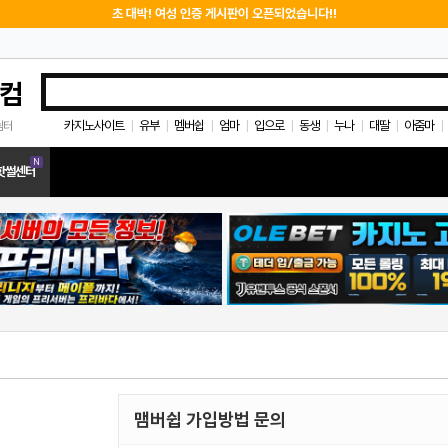
초 대박! 여성 인증 게시판이 오픈되었습니다!!
컴
카지노사이트
유부
멤버쉽
엄마
입으로
동생
누나
대딸
아줌마
쉼터
|
|
|
|
|
|
|
|
|
N
핫썰센터
맴버쉽 가입방법 문의