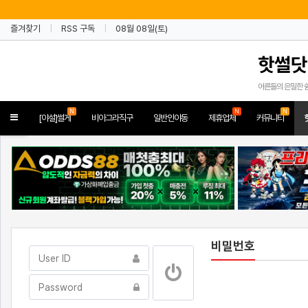
즐겨찾기
RSS 구독
08월 08일(토)
핫썰닷
어른들의 은밀한 
N
N
N
Toggle
[야설]썰게
비아그라직구
일반인야동
제휴업체
커뮤니티
navigation
비밀번호