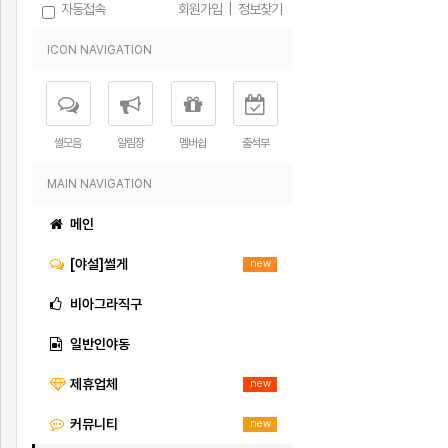
자동접속
회원가입
|
정보찾기
ICON NAVIGATION
썰모음
알림장
멤버쉽
출석부
MAIN NAVIGATION
메인
[야설]썰게
new
비아그라직구
일반인야동
제휴업체
new
커뮤니티
new