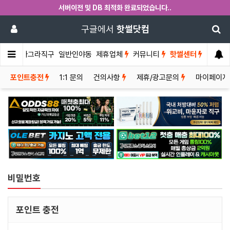
서버이전 및 DB 최적화 완료되었습니다..
구글에서
핫썰닷컴
썰게
비아그라직구
일반인야동
제휴업체
커뮤니티
핫썰센터
포인트충전
1:1 문의
건의사항
제휴/광고문의
마이페이지
비밀번호
포인트 충전