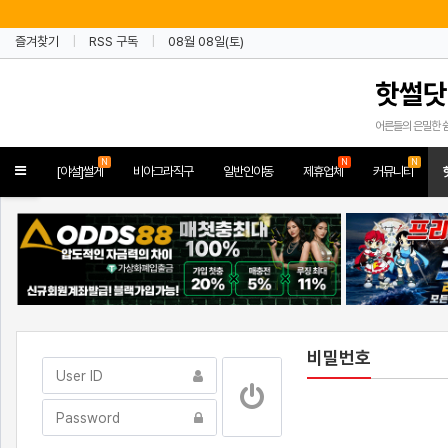
즐겨찾기
RSS 구독
08월 08일(토)
핫썰닷
어른들의 은밀한 
N
N
N
Toggle
[야설]썰게
비아그라직구
일반인야동
제휴업체
커뮤니티
navigation
비밀번호