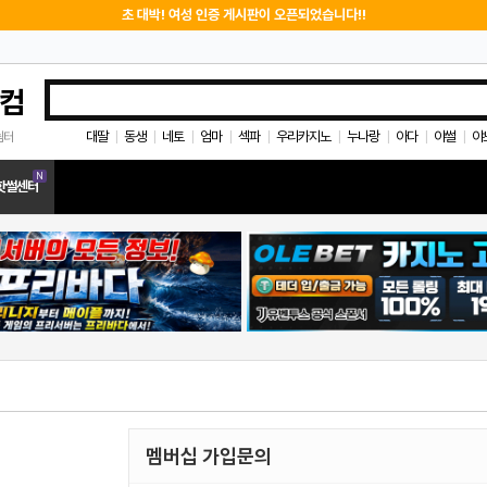
초 대박! 여성 인증 게시판이 오픈되었습니다!!
컴
대딸
동생
네토
엄마
섹파
우리카지노
누나랑
아다
야썰
야
쉼터
|
|
|
|
|
|
|
|
|
N
핫썰센터
멤버십 가입문의