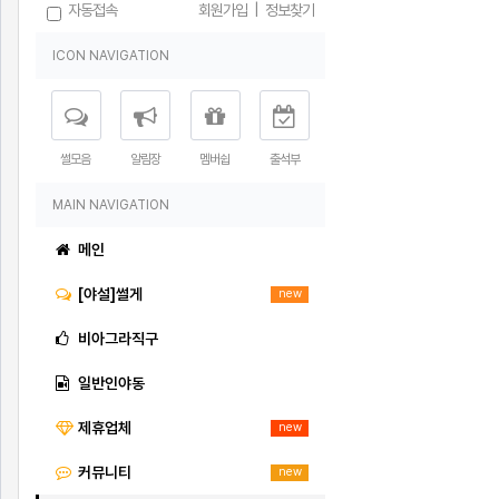
자동접속
회원가입
|
정보찾기
ICON NAVIGATION
썰모음
알림장
멤버쉽
출석부
MAIN NAVIGATION
메인
[야설]썰게
new
비아그라직구
일반인야동
제휴업체
new
커뮤니티
new