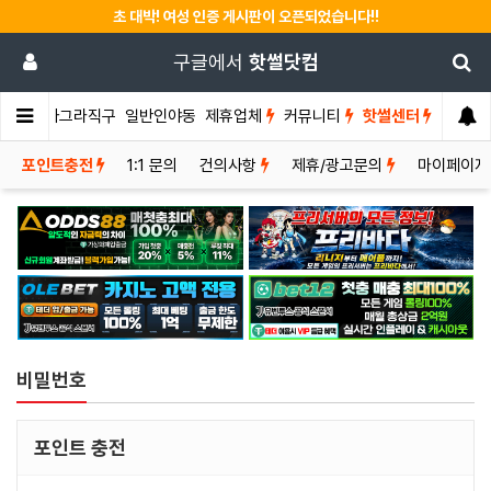
초 대박! 여성 인증 게시판이 오픈되었습니다!!
구글에서
핫썰닷컴
썰게
비아그라직구
일반인야동
제휴업체
커뮤니티
핫썰센터
포인트충전
1:1 문의
건의사항
제휴/광고문의
마이페이지
비밀번호
포인트 충전