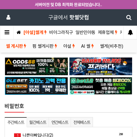
서버이전 및 DB 최적화 완료되었습니다..
구글에서
핫썰닷컴
[야설]썰게
비아그라직구
일반인야동
제휴업체
커뮤니티
썰 게시판
펌 썰게시판
야설
AI 썰
썰게(비추천)
비밀번호
주간베스트
월간베스트
연간베스트
전체베스트
210
나쁜아빠입니다(2)
1