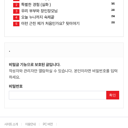
505
특별한 경험 (실화 )
2
241
우리 부부와 장인장모님
3
194
오늘 누나까지 숙제끝
4
193
이런 근친 제가 처음인가요? 뒷이야기
5
.
비밀글 기능으로 보호된 글입니다.
작성자와 관리자만 열람하실 수 있습니다. 본인이라면 비밀번호를 입력
하세요.
비밀번호
확인
사이트 소개
이용안내
PC 버전
|
|
|