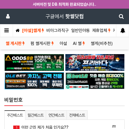
서버이전 및 DB 최적화 완료되었습니다..
구글에서
핫썰닷컴
[야설]썰게
비아그라직구
일반인야동
제휴업체
커뮤니티
썰 게시판
펌 썰게시판
야설
AI 썰
썰게(비추천)
비밀번호
주간베스트
월간베스트
연간베스트
전체베스트
272
이런 근친 제가 처음 인가요??
1