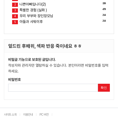
199
나쁜아빠입니다(2)
2
470
특별한 경험 (실화 )
3
214
우리 부부와 장인장모님
4
214
아들과 샤워이후
5
엎드린 후배위, 섹파 반응 죽이네요 ㅎㅎ
비밀글 기능으로 보호된 글입니다.
작성자와 관리자만 열람하실 수 있습니다. 본인이라면 비밀번호를 입력
하세요.
비밀번호
확인
사이트 소개
이용안내
PC 버전
|
|
|