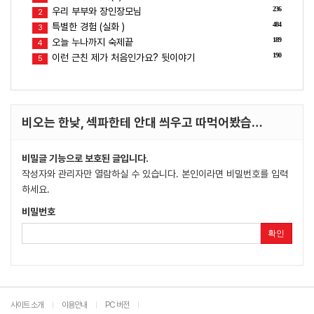
236
우리 부부와 장인장모님
2
484
특별한 경험 (실화 )
3
189
오늘 누나까지 숙제끝
4
190
이런 근친 제가 처음인가요? 뒷이야기
5
비오는 한낮, 섹파한테 안대 씌우고 따먹어봤습…
비밀글 기능으로 보호된 글입니다.
작성자와 관리자만 열람하실 수 있습니다. 본인이라면 비밀번호를 입력
하세요.
비밀번호
확인
사이트 소개
이용안내
PC 버전
|
|
|