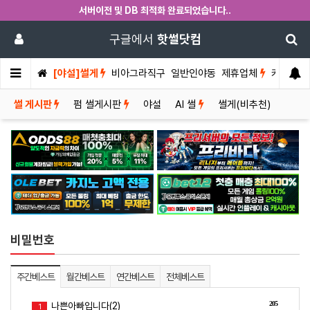
서버이전 및 DB 최적화 완료되었습니다..
구글에서
핫썰닷컴
[야설]썰게
비아그라직구
일반인야동
제휴업체
커뮤니티
썰 게시판
펌 썰게시판
야설
AI 썰
썰게(비추천)
비밀번호
주간베스트
월간베스트
연간베스트
전체베스트
205
나쁜아빠입니다(2)
1