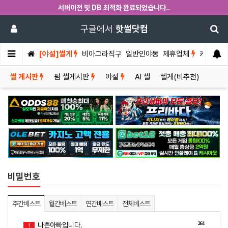
서버이전 및 DB 최적화 완료되었습니다..
구글에서
핫썰닷컴
[야설]썰게
비아그라직구
일반인야동
제휴업체
커뮤니티
썰 게시판
펌 썰게시판
야설
AI 썰
썰게(비추천)
비밀번호
주간베스트
월간베스트
연간베스트
전체베스트
264
나쁜아빠입니다.
1