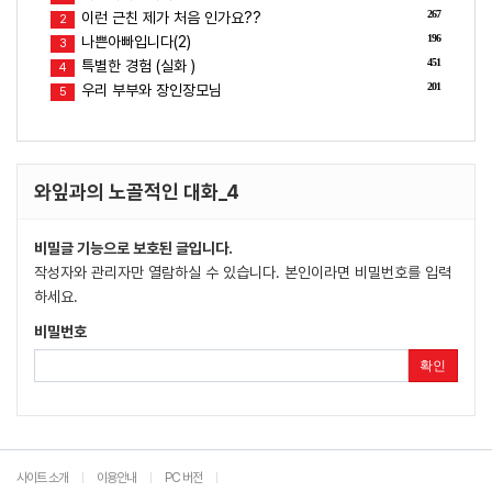
267
이런 근친 제가 처음 인가요??
2
196
나쁜아빠입니다(2)
3
451
특별한 경험 (실화 )
4
201
우리 부부와 장인장모님
5
와잎과의 노골적인 대화_4
비밀글 기능으로 보호된 글입니다.
작성자와 관리자만 열람하실 수 있습니다. 본인이라면 비밀번호를 입력
하세요.
비밀번호
확인
사이트 소개
이용안내
PC 버전
|
|
|