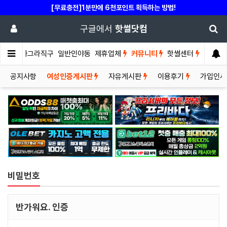
[무료충전]1분만에 6천포인트 획득하는 방법!
구글에서
핫썰닷컴
썰게
비아그라직구
일반인야동
제휴업체
커뮤니티
핫썰센터
공지사항
여성인증게시판
자유게시판
이용후기
가입인
비밀번호
반가워요. 인증