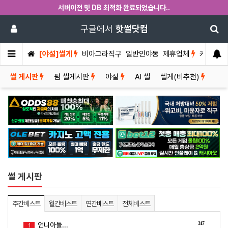
서버이전 및 DB 최적화 완료되었습니다..
구글에서
핫썰닷컴
[야설]썰게
비아그라직구
일반인야동
제휴업체
커뮤니티
썰 게시판
펌 썰게시판
야설
AI 썰
썰게(비추천)
썰 게시판
주간베스트
월간베스트
연간베스트
전체베스트
317
언니아들...
1