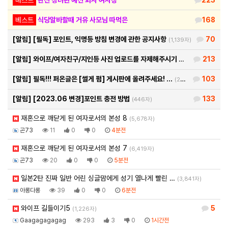
베스트
식당알바할때 거유 사모님 따먹은
168
[알림]
[필독] 포인트, 익명등 방침 변경에 관한 공지사항
70
(1,139자)
[알림]
와이프/여자친구/지인등 사진 업로드를 자제해주시기 바랍…
213
(460자)
[알림]
필독!!! 퍼온글은 [썰게 펌] 게시판에 올려주세요! …
103
(290자)
[알림]
[2023.06 변경]포인트 충전 방법
133
(446자)
재혼으로 깨닫게 된 여자로서의 본성 8
(5,678자)
곤73
11
0
0
4분전
재혼으로 깨닫게 된 여자로서의 본성 7
(6,419자)
곤73
20
0
0
5분전
일본2탄 진짜 일반 어린 싱글맘에게 성기 열나게 빨린 …
(3,841자)
아롱다롱
39
0
0
6분전
와이프 길들이기5
5
(1,226자)
Gaagagagagag
293
3
0
1시간전