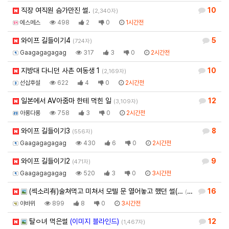
직장 여직원 슴가만진 썰.
10
(2,340자)
에스메스
498
2
0
1시간전
와이프 길들이기4
5
(724자)
Gaagagagagag
317
3
0
2시간전
지방대 다니던 사촌 여동생 1
10
(2,169자)
선삽후설
622
4
0
2시간전
일본에서 AV아줌마 한테 먹힌 일
12
(3,109자)
아롱다롱
758
3
0
2시간전
와이프 길들이기3
8
(556자)
Gaagagagagag
430
6
0
2시간전
와이프 길들이기2
9
(471자)
Gaagagagagag
520
3
0
3시간전
(섹소리有)술쳐먹고 미쳐서 모텔 문 열어놓고 했던 썰(…
16
(1,985자)
야바위
899
8
0
3시간전
탈ㅇ녀 먹은썰
(이미지 블라인드)
12
(1,467자)