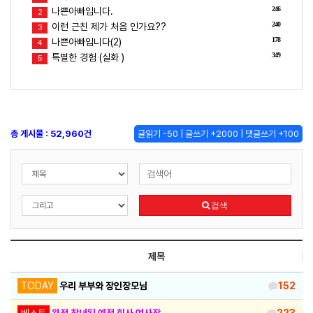
246
나쁜아빠입니다.
2
240
이런 근친 제가 처음 인가요??
3
178
나쁜아빠입니다(2)
4
349
특별한 경험 (실화 )
5
총 게시물 : 52,960건
글읽기 -50 | 글쓰기 +2000 | 댓글쓰기 +100
검색
제목
TODAY
우리 부부와 장인장모님
152
베스트
완전 창녀된 예전 회사 여사장
223