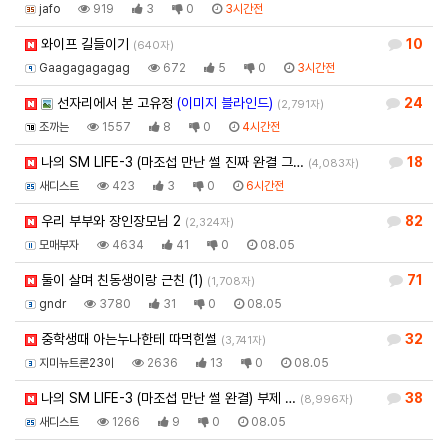
jafo
919
3
0
3시간전
와이프 길들이기
10
(640자)
Gaagagagagag
672
5
0
3시간전
선자리에서 본 고유정
(이미지 블라인드)
24
(2,791자)
조까는
1557
8
0
4시간전
나의 SM LIFE-3 (마조섭 만난 썰 진짜 완결 그…
18
(4,083자)
새디스트
423
3
0
6시간전
우리 부부와 장인장모님 2
82
(2,324자)
모매부자
4634
41
0
08.05
둘이 살며 친동생이랑 근친 (1)
71
(1,708자)
gndr
3780
31
0
08.05
중학생때 아는누나한테 따먹힌썰
32
(3,741자)
지미뉴트론23이
2636
13
0
08.05
나의 SM LIFE-3 (마조섭 만난 썰 완결) 부제 …
38
(8,996자)
새디스트
1266
9
0
08.05