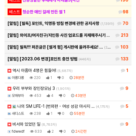
베스트
청순한 애인 걸레 만든 썰 1
98
[알림]
[필독] 포인트, 익명등 방침 변경에 관한 공지사항
70
(1,139자)
[알림]
와이프/여자친구/지인등 사진 업로드를 자제해주시기 바랍…
213
(460자)
[알림]
필독!!! 퍼온글은 [썰게 펌] 게시판에 올려주세요! …
103
(290자)
[알림]
[2023.06 변경]포인트 충전 방법
133
(446자)
역시 아줌마 4명은 힘들어!
1
(5,687자)
아롱다롱
220
1
0
28분전
우리 부부와 장인장모님 3
9
(1,901자)
모매부자
453
4
0
43분전
나의 SM LIFE-1 (번외편 - 여성 성감 마사지 …
5
(4,175자)
새디스트
238
1
0
55분전
비서와 있었던 일
9
(8,783자)
fdwwdf
633
2
0
2시간전