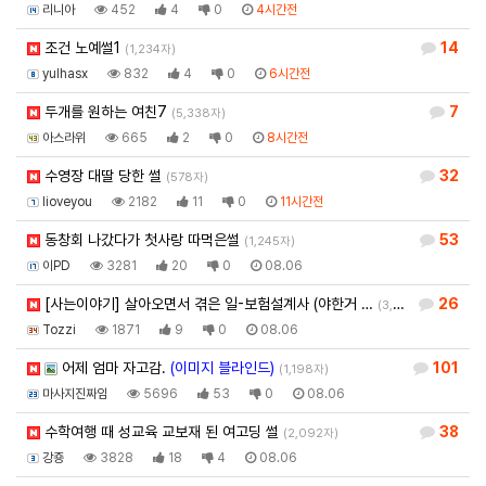
리니아
452
4
0
4시간전
조건 노예썰1
14
(1,234자)
yulhasx
832
4
0
6시간전
두개를 원하는 여친7
7
(5,338자)
아스라위
665
2
0
8시간전
수영장 대딸 당한 썰
32
(578자)
Iioveyou
2182
11
0
11시간전
동창회 나갔다가 첫사랑 따먹은썰
53
(1,245자)
이PD
3281
20
0
08.06
[사는이야기] 살아오면서 겪은 일-보험설계사 (야한거 …
26
(3,581자)
Tozzi
1871
9
0
08.06
어제 엄마 자고감.
(이미지 블라인드)
101
(1,198자)
마사지진짜임
5696
53
0
08.06
수학여행 때 성교육 교보재 된 여고딩 썰
38
(2,092자)
강죵
3828
18
4
08.06