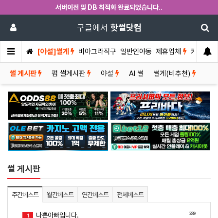
서버이전 및 DB 최적화 완료되었습니다..
구글에서
핫썰닷컴
[야설]썰게
비아그라직구
일반인야동
제휴업체
커뮤니티
썰 게시판
펌 썰게시판
야설
AI 썰
썰게(비추천)
썰 게시판
주간베스트
월간베스트
연간베스트
전체베스트
259
나쁜아빠입니다.
1