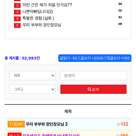
260
이런 근친 제가 처음 인가요??
2
192
나쁜아빠입니다(2)
3
363
특별한 경험 (실화 )
4
180
우리 부부와 장인장모님
5
총 게시물 : 52,983건
글읽기 -50 | 글쓰기 +2000 | 댓글쓰기 +100
검색
제목
TODAY
우리 부부와 장인장모님 2
132
베스트
친동생같은 후배에게 아내를3(사진
190