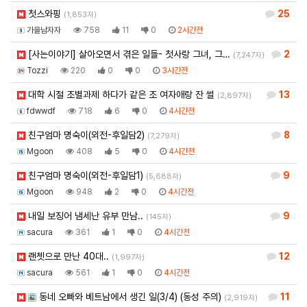
첫스와핑
25
(1,853자)
가을남자자
758
11
0
2시간전
[사는이야기] 살아오면서 겪은 일들- 첫사랑 그녀, 그…
2
(7,247자)
Tozzi
220
0
0
3시간전
대학 시절 조별과제 하다가 같은 조 여자애랑 잔 썰
13
(2,897자)
fdwwdf
718
6
0
4시간전
친구엄마 명숙이(외전-후일담2)
8
(7,279자)
Mgoon
408
5
0
4시간전
친구엄마 명숙이(외전-후일담1)
9
(5,688자)
Mgoon
948
2
0
4시간전
내일 보징어 냄세난 유부 만남..
9
(145자)
sacura
361
1
0
4시간전
랜쳇으로 만난 40대..
12
(1,997자)
sacura
561
1
0
4시간전
동네 오빠와 베트남에서 생긴 일(3/4) (동성 주의)
11
(2,919자)