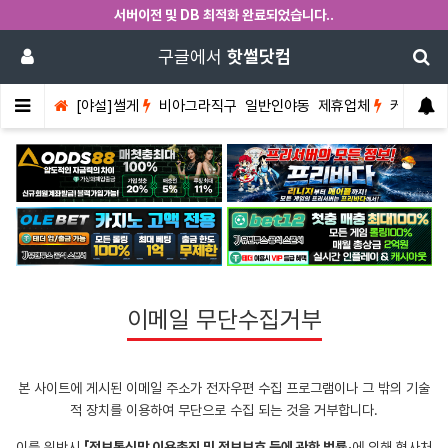
서버이전 및 DB 최적화 완료되었습니다..
구글에서
핫썰닷컴
[야설]썰게
비아그라직구
일반인야동
제휴업체
커뮤니티
이메일 무단수집거부
본 사이트에 게시된 이메일 주소가 전자우편 수집 프로그램이나 그 밖의 기술
적 장치를 이용하여 무단으로 수집 되는 것을 거부합니다.
이를 위반시
「정보통신망 이용촉진 및 정보보호 등에 관한 법률」
에 의해 형사처