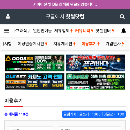
서버이전 및 DB 최적화 완료되었습니다..
구글에서
핫썰닷컴
썰게
비아그라직구
일반인야동
제휴업체
커뮤니티
핫썰센터
공지사항
여성인증게시판
자유게시판
이용후기
가입인사
이용후기
총 게시물 : 10건
글읽기 0 | 글쓰기 +1000 | 댓글쓰기 +30