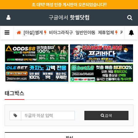
초 대박! 여성 인증 게시판이 오픈되었습니다!!
구글에서
핫썰닷컴
[야설]썰게
비아그라직구
일반인야동
제휴업체
커뮤니티
태그박스
검색
최신