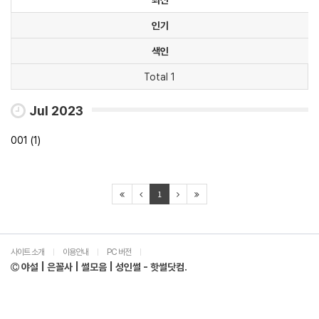
인기
색인
Total 1
Jul 2023
001 (1)
1
사이트 소개
이용안내
PC 버전
|
|
|
야설 | 은꼴사 | 썰모음 | 성인썰 - 핫썰닷컴.