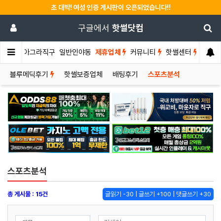
초 대박! 여성 인증 게시판이 오픈되었습니다!!
구글에서
핫썰닷컴
썰게
비아그라직구
일반인야동
제휴업체
커뮤니티
핫썰센터
블루메딕후기
핫썰보증업체
배팅후기
스포츠분석
스포츠분석
총 게시물 : 15건
글읽기 -30 | 글쓰기 +100 | 댓글쓰기 +30