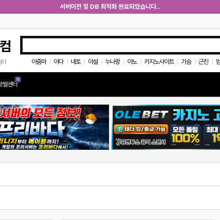
서버이전 및 DB 최적화 완료되었습니다..
컴
아줌마
아다
네토
야설
누나랑
야노
카지노사이트
가슴
근친
쉼터
|
|
|
|
|
|
|
|
|
N
핫썰센터