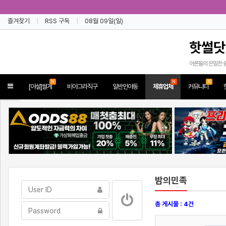
즐겨찾기
RSS 구독
08월 09일(일)
핫썰닷
어른들의 은밀한 
N
N
N
Toggle
[야설]썰게
비아그라직구
일반인야동
제휴업체
커뮤니티
navigation
밤의민족
총 게시물 : 4건