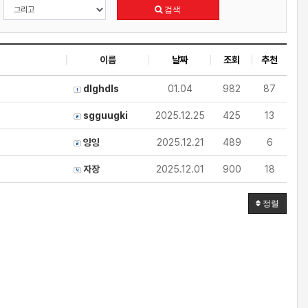
검색
이름
날짜
조회
추천
dlghdls
01.04
982
87
sgguugki
2025.12.25
425
13
잉잉
2025.12.21
489
6
자장
2025.12.01
900
18
정렬