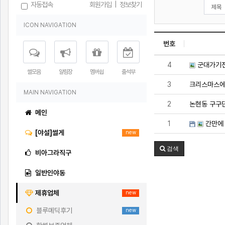
자동접속
회원가입
|
정보찾기
ICON NAVIGATION
번호
4
군대가기전
썰모음
알림장
멤버쉽
출석부
3
크리스마스에
MAIN NAVIGATION
2
논현동 구구
메인
1
간만에
[야설]썰게
new
검색
비아그라직구
일반인야동
제휴업체
new
블루메딕후기
new