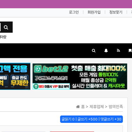
로그인
회원가입
정보찾기
엄마랑
홈 > 제휴업체 > 밤의민족
글읽기 0 | 글쓰기 +500 | 댓글쓰기 +30