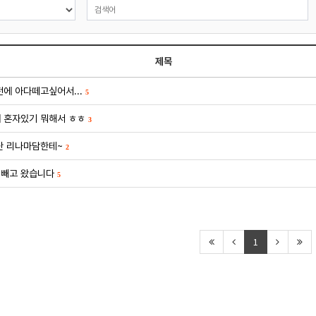
제목
에 아다떼고싶어서...
5
 혼자있기 뭐해서 ㅎㅎ
3
단 리나마담한테~
2
 빼고 왔습니다
5
1