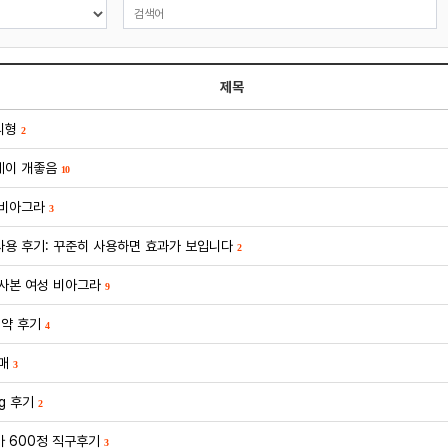
제목
리형
2
레이 개좋음
10
 비아그라
3
용 후기: 꾸준히 사용하면 효과가 보입니다
2
사본 여성 비아그라
9
약 후기
4
매
3
g 후기
2
 600정 직구후기
3