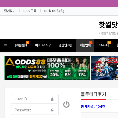
즐겨찾기
RSS 구독
08월 09일(일)
핫썰닷
어른들의 은밀한 
N
N
N
Toggle
[야설]썰게
비아그라직구
일반인야동
제휴업체
커뮤니티
navigation
블루메딕후기
총 게시물 : 104건