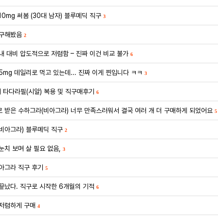
0mg 써봄 (30대 남자) 블루메딕 직구
3
직구해봤음
2
내 대비 압도적으로 저렴함 – 진짜 이건 비교 불가
6
5mg 데일리로 먹고 있는데... 진짜 이게 찐입니다 ㅋㅋ
3
대 타다라필(시알) 복용 및 직구매후기
6
 받은 수하그라(비아그라) 너무 만족스러워서 결국 여러 개 더 구매하게 되었어요
5
비아그라) 블루메딕 직구
2
눈치 보며 살 필요 없음,
3
아그라 직구 후기
5
끝났다. 직구로 시작한 6개월의 기적
6
저렴하게 구매
4