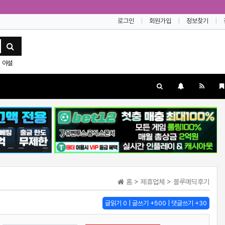
로그인
회원가입
정보찾기
야설
홈 > 제휴업체 > 블루메딕후기
글읽기 0 | 글쓰기 +500 | 댓글쓰기 +30