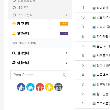
핫썰보증업체
배팅후기
11
타다라필 1
스포츠분석
10
탈모약 
커뮤니티
new
9
가격이 국
핫썰센터
new
8
타다라필 
SIDE NAVIGATION
7
본인 20
검색안내
6
사은품으로
이용안내
5
실데나필(
4
약국에서 
3
필름형 비
2
탈모인생 
1
쿠폰받고 