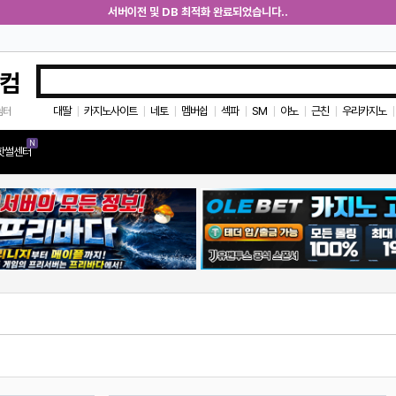
서버이전 및 DB 최적화 완료되었습니다..
컴
대딸
카지노사이트
네토
멤버쉽
섹파
SM
야노
근친
우리카지노
쉼터
|
|
|
|
|
|
|
|
|
N
핫썰센터