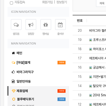
자동접속
회원가입
|
정보찾기
ICON NAVIGATION
번호
20
비아그라 젤
썰모음
알림장
멤버쉽
출석부
19
조루스프
MAIN NAVIGATION
18
하이포스
메인
17
에프페시아 사
[야설]썰게
new
16
궁금해서 
비아그라직구
15
지연+발기
일반인야동
14
탈모약 구
제휴업체
new
13
20대 5m
블루메딕후기
new
12
에프페시아