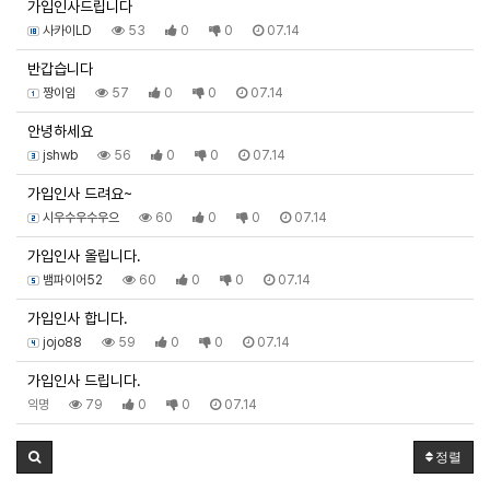
가입인사드립니다
사카이LD
53
0
0
07.14
반갑습니다
짱이임
57
0
0
07.14
안녕하세요
jshwb
56
0
0
07.14
가입인사 드려요~
시우수우수우으
60
0
0
07.14
가입인사 올립니다.
뱀파이어52
60
0
0
07.14
가입인사 합니다.
jojo88
59
0
0
07.14
가입인사 드립니다.
익명
79
0
0
07.14
정렬