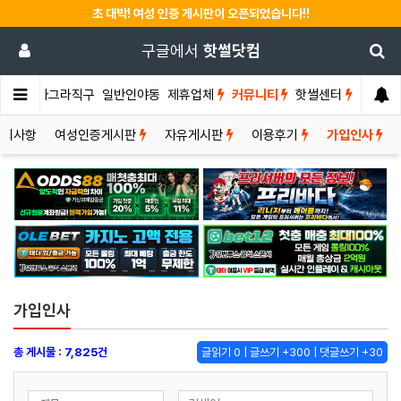
초 대박! 여성 인증 게시판이 오픈되었습니다!!
구글에서
핫썰닷컴
썰게
비아그라직구
일반인야동
제휴업체
커뮤니티
핫썰센터
공지사항
여성인증게시판
자유게시판
이용후기
가입인사
가입인사
총 게시물 : 7,825건
글읽기 0 | 글쓰기 +300 | 댓글쓰기 +30