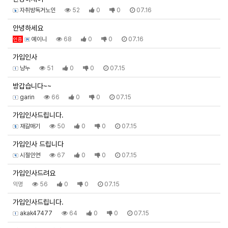
자취방독거노인
52
0
0
07.16
안녕하세요
예이니
68
0
0
07.16
인증
가입인사
냥누
51
0
0
07.15
방갑습니다~~
garin
66
0
0
07.15
가입인사드립니다.
재갈매기
50
0
0
07.15
가입인사 드립니다
시절인연
67
0
0
07.15
가입인사드려요
익명
56
0
0
07.15
가입인사드립니다.
akak47477
64
0
0
07.15