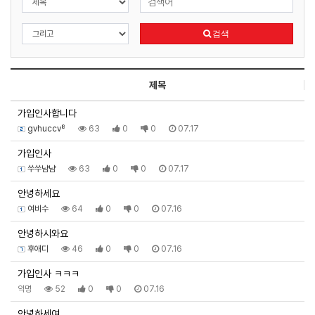
검색
제목
가입인사합니다
gvhuccv⁸
63
0
0
07.17
가입인사
쑤쑤냠냠
63
0
0
07.17
안녕하세요
여비수
64
0
0
07.16
안녕하시와요
후애디
46
0
0
07.16
가입인사 ㅋㅋㅋ
익명
52
0
0
07.16
안녕하세여