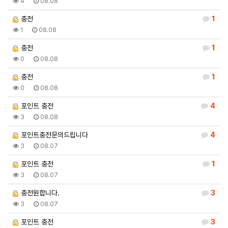
4
08.08
충전
1
1
08.08
충전
1
0
08.08
충전
1
0
08.08
포인트 충전
4
3
08.08
포인트충전문의드립니다
4
3
08.07
포인트 충전
1
3
08.07
충전원합니다.
3
3
08.07
포인트 충전
3