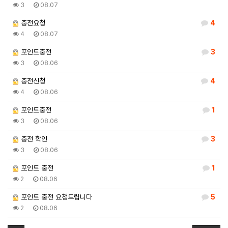
3
08.07
충전요청
4
4
08.07
포인트충전
3
3
08.06
충전신청
4
4
08.06
포인트충전
1
3
08.06
충전 학인
3
3
08.06
포인트 충전
1
2
08.06
포인트 충전 요청드립니다
5
2
08.06