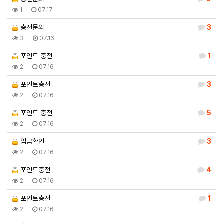
1
07.17
충전문의
3
3
07.16
포인트 충전
1
2
07.16
포인트충전
3
2
07.16
포인트 충전
5
2
07.16
입금확인
3
2
07.16
포인트충전
4
2
07.16
포인트충전
1
2
07.16