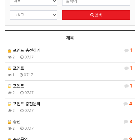
검색
제목
포인트 충전하기
1
2
07.17
포인트
1
1
07.17
포인트
1
2
07.17
포인트 충전문의
4
2
07.17
충전
8
2
07.17
충전문의
9