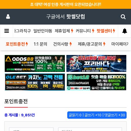
초 대박! 여성 인증 게시판이 오픈되었습니다!!
구글에서
핫썰닷컴
썰게
비아그라직구
일반인야동
제휴업체
커뮤니티
핫썰센터
포인트충전
1:1 문의
건의사항
제휴/광고문의
마이페이지
포인트충전
총 게시물 : 9,851건
글읽기 0 | 글쓰기 +10 | 댓글쓰기 +30