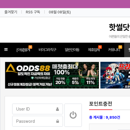
즐겨찾기
RSS 구독
08월 08일(토)
핫썰닷
어른들의 은밀한 
N
N
N
Toggle
[야설]썰게
비아그라직구
일반인야동
제휴업체
커뮤니티
navigation
포인트충전
총 게시물 : 9,850건