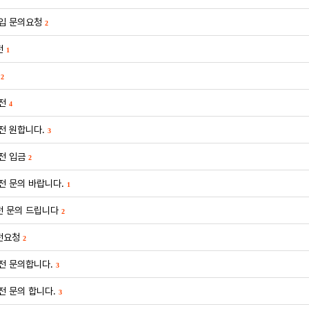
입 문의요청
2
전
1
2
전
4
전 원합니다.
3
전 입금
2
전 문의 바랍니다.
1
 문의 드립니다
2
전요청
2
전 문의합니다.
3
전 문의 합니다.
3