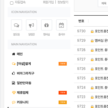
자동접속
회원가입
|
정보찾기
ICON NAVIGATION
번호
9730
포인트충
썰모음
알림장
멤버쉽
출석부
9729
멤버십 문
MAIN NAVIGATION
9728
포인트 충
메인
9727
포인트 충
[야설]썰게
new
9726
포인트 충
비아그라직구
9725
포인트충전
일반인야동
9724
포인트 충
제휴업체
new
9723
포인트충
커뮤니티
new
9722
포인트충