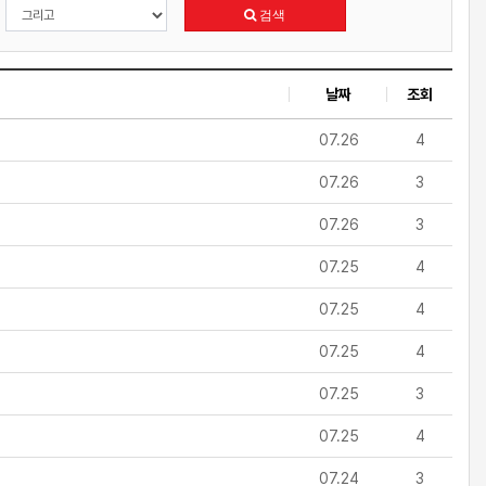
검색
날짜
조회
07.26
4
07.26
3
07.26
3
07.25
4
07.25
4
07.25
4
07.25
3
07.25
4
07.24
3