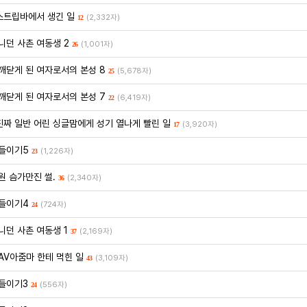
스트립바에서 생긴 일
(2,332자)
12
니던 사촌 여동생 2
(1,001자)
26
깨닫게 된 여자로서의 본성 8
(5,678자)
25
깨닫게 된 여자로서의 본성 7
(6,419자)
22
진짜 일반 어린 싱글맘에게 성기 열나게 빨린 일
(3,920자)
17
들이기5
(1,226자)
23
원 슴가만진 썰.
(2,340자)
36
들이기4
(724자)
24
니던 사촌 여동생 1
(2,169자)
37
AV아줌마 한테 먹힌 일
(3,109자)
43
들이기3
(556자)
24