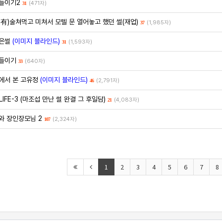
들이기2
(471자)
31
有)술쳐먹고 미쳐서 모텔 문 열어놓고 했던 썰(재업)
(1,985자)
37
은썰
(이미지 블라인드)
(1,593자)
31
들이기
(640자)
33
에서 본 고유정
(이미지 블라인드)
(2,791자)
46
LIFE-3 (마조섭 만난 썰 완결 그 후일담)
(4,083자)
21
와 장인장모님 2
(2,324자)
107
1
2
3
4
5
6
7
8