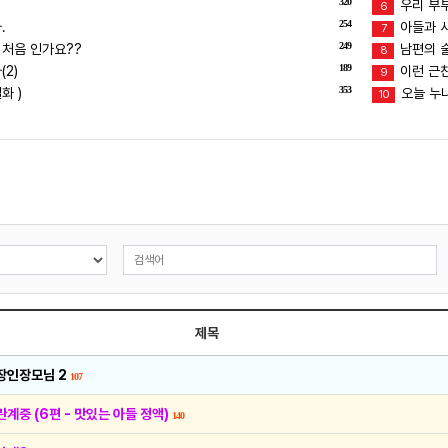
320
우리 부
6
254
.
아들과 
7
249
 처음 인가요??
남편의 술버
8
189
2)
이런 근친
9
353
화 )
오늘 누
10
제목
장인장모님 2
107
관계중 (6편 - 맛있는 아들 정액)
140