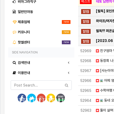
베스트
네토 남편의 
비아그라직구
[필독] 포인
일반인야동
와이프/여자
제휴업체
new
필독!!! 퍼
커뮤니티
new
[2023.0
핫썰센터
new
친구엄마 
52969
SIDE NAVIGATION
동창회 나
52968
검색안내
[사는이야
52967
이용안내
어제 엄
52966
수학여행 
52965
동네 오
52964
둘이 살며 
52963