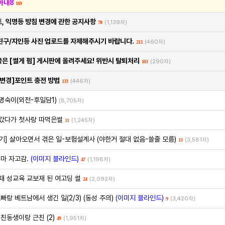
아내8
169
트, 익명등 방침 변경에 관한 공지사항
(1,139자)
70
친구/지인등 사진 업로드를 자제해주시기 바랍니다.
(460자)
213
온글은 [썰게 펌] 게시판에 올려주세요! 위반시 탈퇴처리
(290자)
103
6 변경]포인트 충전 방법
(446자)
133
명숙이(외전-후일담1)
(8,705자)
갔다가 첫사랑 따먹은썰
(1,245자)
11
기] 살아오면서 겪은 일-보험설계사 (야한거 절대 없음-쓸줄 모름)
(3,581자)
13
마 자고감.
(이미지 블라인드)
(1,198자)
47
때 성교육 교보재 된 여고딩 썰
(2,092자)
24
빠랑 베트남에서 생긴 일(2/3) (동성 주의)
(이미지 블라인드)
(3,420자)
9
친동생이랑 근친 (2)
(1,951자)
49