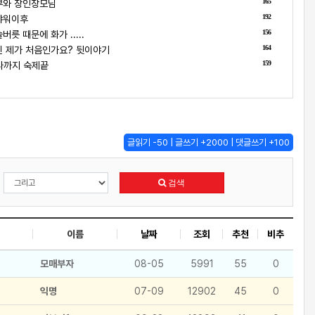
165
부와 장인장모님
192
샤워이후
156
릇 때문에 화가 .....
164
 제가 처음인가요? 뒷이야기
159
나까지 숙제끝
글읽기 -50 | 글쓰기 +2000 | 댓글쓰기 +100
검색
이름
날짜
조회
추천
비추
모매부자
08-05
5991
55
0
익명
07-09
12902
45
0