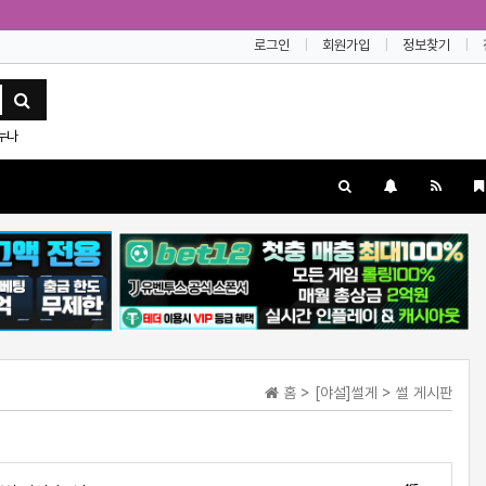
로그인
회원가입
정보찾기
누나
홈 > [야설]썰게 > 썰 게시판