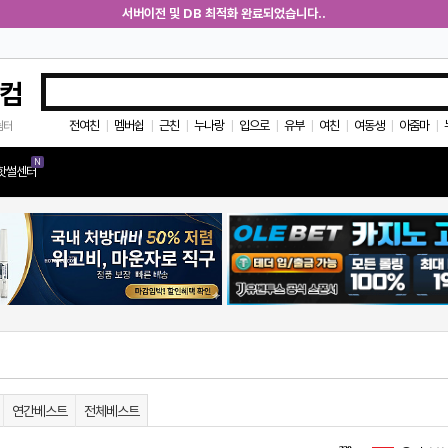
서버이전 및 DB 최적화 완료되었습니다..
컴
전여친
멤버쉽
근친
누나랑
입으로
유부
여친
여동생
아줌마
쉼터
|
|
|
|
|
|
|
|
|
N
핫썰센터
연간베스트
전체베스트