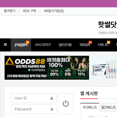
즐겨찾기
RSS 구독
08월 07일(금)
핫썰닷
어른들의 은밀한 
N
N
N
Toggle
[야설]썰게
비아그라직구
일반인야동
제휴업체
커뮤니티
navigation
썰 게시판
주간베스트
월간베스트