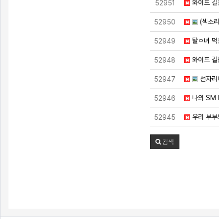
와이프 길
52951
(섹소리
52950
탈ㅇ녀 먹
52949
와이프 길
52948
선자리
52947
나의 SM 
52946
우리 부부
52945
검색