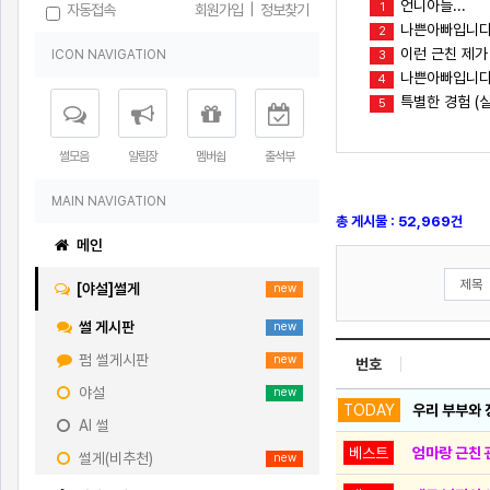
언니아들...
1
자동접속
회원가입
|
정보찾기
나쁜아빠입니다
2
이런 근친 제가
ICON NAVIGATION
3
나쁜아빠입니다(
4
특별한 경험 (실
5
썰모음
알림장
멤버쉽
출석부
MAIN NAVIGATION
총 게시물 : 52,969건
메인
[야설]썰게
new
썰 게시판
new
펌 썰게시판
new
번호
야설
new
TODAY
우리 부부와 
AI 썰
베스트
엄마랑 근친 
썰게(비추천)
new