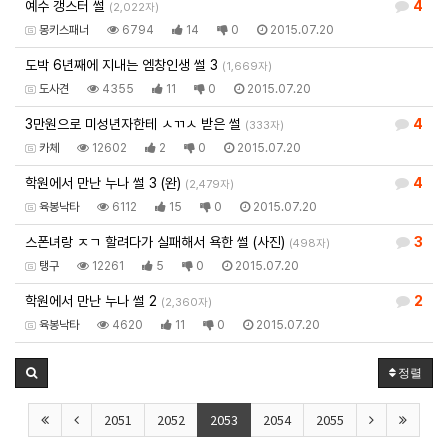
예수 갱스터 썰
4
(2,022자)
몽키스패너
6794
14
0
2015.07.20
도박 6년째에 지내는 엠창인생 썰 3
(1,669자)
도사견
4355
11
0
2015.07.20
3만원으로 미성년자한테 ㅅㄲㅅ 받은 썰
4
(333자)
카체
12602
2
0
2015.07.20
학원에서 만난 누나 썰 3 (완)
4
(2,479자)
육봉낙타
6112
15
0
2015.07.20
스폰녀랑 ㅈㄱ 할려다가 실패해서 욕한 썰 (사진)
3
(498자)
탱구
12261
5
0
2015.07.20
학원에서 만난 누나 썰 2
2
(2,360자)
육봉낙타
4620
11
0
2015.07.20
정렬
2051
2052
2053
2054
2055