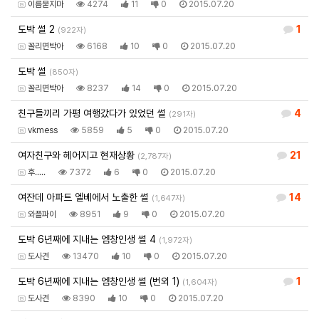
이름묻지마
4274
11
0
2015.07.20
도박 썰 2
1
(922자)
꼴리면박아
6168
10
0
2015.07.20
도박 썰
(850자)
꼴리면박아
8237
14
0
2015.07.20
친구들끼리 가평 여행갔다가 있었던 썰
4
(291자)
vkmess
5859
5
0
2015.07.20
여자친구와 헤어지고 현재상황
21
(2,787자)
후.....
7372
6
0
2015.07.20
여잔데 아파트 엘베에서 노출한 썰
14
(1,647자)
와플파이
8951
9
0
2015.07.20
도박 6년째에 지내는 엠창인생 썰 4
(1,972자)
도사견
13470
10
0
2015.07.20
도박 6년째에 지내는 엠창인생 썰 (번외 1)
1
(1,604자)
도사견
8390
10
0
2015.07.20