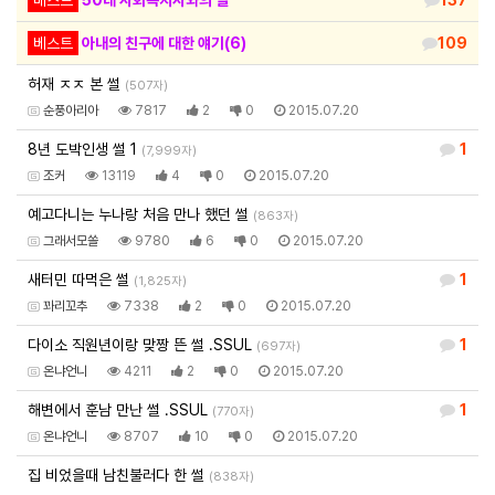
베스트
아내의 친구에 대한 얘기(6)
109
허재 ㅈㅈ 본 썰
(507자)
순풍아리아
7817
2
0
2015.07.20
8년 도박인생 썰 1
1
(7,999자)
조커
13119
4
0
2015.07.20
예고다니는 누나랑 처음 만나 했던 썰
(863자)
그래서모쏠
9780
6
0
2015.07.20
새터민 따먹은 썰
1
(1,825자)
꽈리꼬추
7338
2
0
2015.07.20
다이소 직원년이랑 맞짱 뜬 썰 .SSUL
1
(697자)
온냐언니
4211
2
0
2015.07.20
해변에서 훈남 만난 썰 .SSUL
1
(770자)
온냐언니
8707
10
0
2015.07.20
집 비었을때 남친불러다 한 썰
(838자)