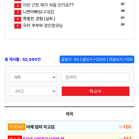
267
이런 근친 제가 처음 인가요??
2
196
나쁜아빠입니다(2)
3
451
특별한 경험 (실화 )
4
201
우리 부부와 장인장모님
5
총 게시물 : 52,990건
글읽기 -50 | 글쓰기 +2000 | 댓글쓰기 +100
검색
제목
TODAY
어제 엄마 자고감.
120
베스트
50대 사회복지사와의 썰
137