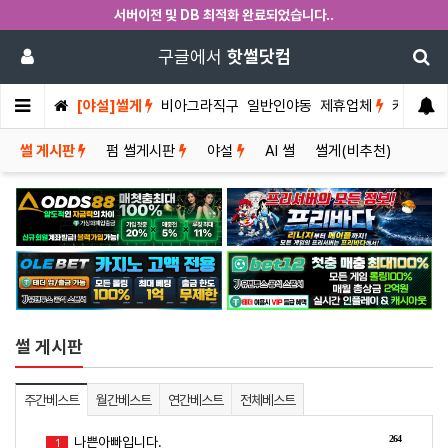
서버이전 및 DB 최적화 완료되었습니다..
구글에서
핫썰닷컴
[야설]썰게
비아그라직구
일반인야동
제휴업체
커뮤니티
썰 게시판
펌 썰게시판
야설
AI 썰
썰게(비추천)
썰 게시판
주간베스트
월간베스트
연간베스트
전체베스트
264
나쁜아빠입니다.
1