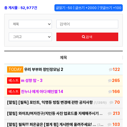
총 게시물 : 52,977건
글읽기 -50 | 글쓰기 +2000 | 댓글쓰기 +100
검색
제목
TODAY
우리 부부와 장인장모님 2
122
베스트
m 성향 맘 - 3
265
베스트
친누나 에게 아다 떼인썰 14
166
[알림]
[필독] 포인트, 익명등 방침 변경에 관한 공지사항
70
(1,139자)
[알림]
와이프/여자친구/지인등 사진 업로드를 자제해주시기 바랍…
213
(460자)
[알림]
필독!!! 퍼온글은 [썰게 펌] 게시판에 올려주세요! …
103
(290자)