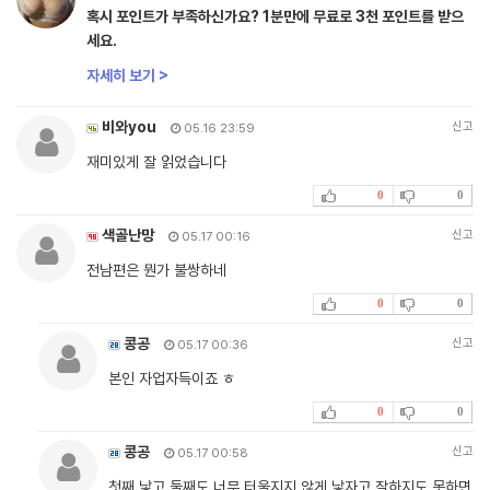
혹시 포인트가 부족하신가요? 1분만에 무료로 3천 포인트를 받으
세요.
자세히 보기 >
비와you
신고
05.16 23:59
재미있게 잘 읽었습니다
0
0
색골난망
신고
05.17 00:16
전남편은 뭔가 불쌍하네
0
0
콩공
신고
05.17 00:36
본인 자업자득이죠 ㅎ
0
0
콩공
신고
05.17 00:58
첫째 낳고 둘째도 너무 터울지지 않게 낳자고 잘하지도 못하면