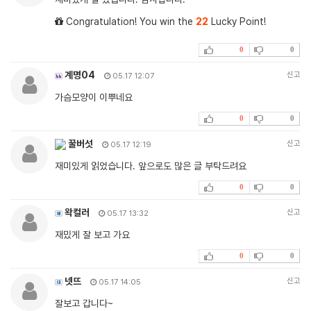
Congratulation! You win the
22
Lucky Point!
0
0
계명04
신고
05.17 12:07
가슴모양이 이뿌네요
0
0
꿀버섯
신고
05.17 12:19
재미있게 읽었습니다. 앞으로도 많은 글 부탁드려요
0
0
왁컬러
신고
05.17 13:32
재밌게 잘 보고 가요
0
0
넷뜨
신고
05.17 14:05
잘보고 갑니다~