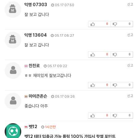
익명 07303
신고
05.17 07:50
잘 보고 갑니다
0
0
익명 13604
신고
05.17 08:27
잘 보고 갑니다
0
0
친친로
신고
05.17 09:22
ㅎㅎ 재미있게 잘보고갑니다
0
0
마이큰존슨
신고
05.17 09:26
좆습니다 아주
0
0
벳12
1시간전
벳12 테더 입출금 가능 롤링 100% 가입시 핫썰 포인트