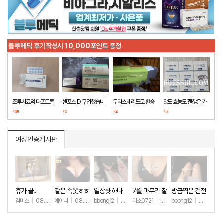
블루메딕 후기작성시 10,000포인트 증정
조루치료약 다포트론
센포스 D 구입했습니
두타스테리드로 환승
맛도 효능도 괜찮은 카
구매했습니다
+10
다
+1
+2
마그라
+3
여성인증게시판
휴가 끝..
같은 속옷ㅎㅎ
일상샷 하나
7월 마무리 잘
방금찍은 건전
하세요🫶
한 일상샷
김미소
|
08.07
예이니
|
08.04
bbong12
|
07.31
미소0721
|
07.31
bbong12
|
07.28
+88
+66
+89
+257
+8