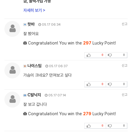
금, 블랙가입 가능
자세히 보기 >
핫바
신고
05.17 06:34
잘 봤어요
Congratulation! You win the
297
Lucky Point!
0
0
나이스팀
신고
05.17 06:37
가슴이 크네요? 만져보고 싶다
0
0
C발낙지
신고
05.17 07:14
잘 보고 갑니다
Congratulation! You win the
279
Lucky Point!
0
0