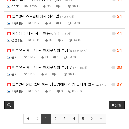
gndr
3729
35
0
08.06
일본3탄 스트립바에서 생긴 일
21
(2,332자)
아롱다롱
1152
9
0
08.06
지방대 다니던 사촌 여동생 2
41
(1,001자)
선삽후설
2011
18
2
08.06
재혼으로 깨닫게 된 여자로서의 본성 8
31
(5,678자)
곤73
1147
11
1
08.06
재혼으로 깨닫게 된 여자로서의 본성 7
28
(6,419자)
곤73
1158
9
0
08.06
일본2탄 진짜 일반 어린 싱글맘에게 성기 열나게 빨린 …
27
(3,920자)
아롱다롱
1741
11
0
08.06
정렬
1
2
3
4
5