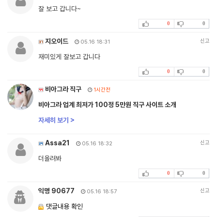
잘 보고 갑니다~
0
0
지오이드
신고
05.16 18:31
재미있게 잘보고 갑니다
0
0
비아그라 직구
1시간전
비아그라 업계 최저가 100정 5만원 직구 사이트 소개
자세히 보기 >
Assa21
신고
05.16 18:32
더올려봐
0
0
익명 90677
신고
05.16 18:57
댓글내용 확인