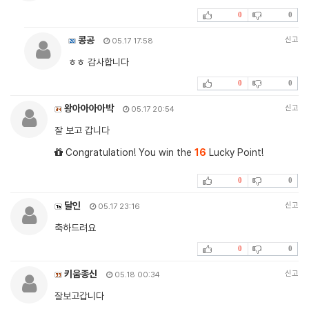
0
0
콩공
신고
05.17 17:58
ㅎㅎ 감사합니다
0
0
왕아아아아박
신고
05.17 20:54
잘 보고 갑니다
Congratulation! You win the
16
Lucky Point!
0
0
달인
신고
05.17 23:16
축하드려요
0
0
키움종신
신고
05.18 00:34
잘보고갑니다