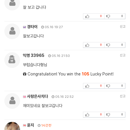
잘 보고 갑니다
0
0
경타이
신고
05.16 19:27
잘보고갑니다
0
0
익명 33965
신고
05.16 21:50
부럽습니다형님
Congratulation! You win the
105
Lucky Point!
0
0
사랑은사치다
신고
05.16 22:52
재미있네요 잘보고갑니다
0
0
윤지
1시간전