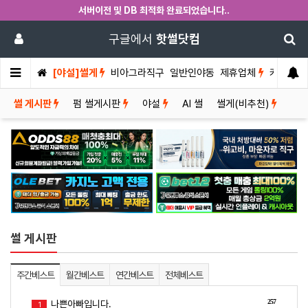
서버이전 및 DB 최적화 완료되었습니다..
구글에서
핫썰닷컴
[야설]썰게
비아그라직구
일반인야동
제휴업체
커뮤니티
썰 게시판
펌 썰게시판
야설
AI 썰
썰게(비추천)
썰 게시판
주간베스트
월간베스트
연간베스트
전체베스트
257
나쁜아빠입니다.
1