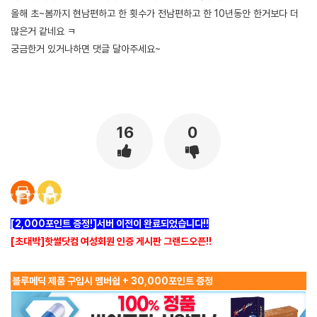
올해 초~봄까지 현남편하고 한 횟수가 전남편하고 한 10년동안 한거보다 더
많은거 같네요 ㅋ
궁금한거 있거나하면 댓글 달아주세요~
[출처]
17년만의 신혼생활 근황 ( 야설 | 은꼴사 | 썰모음 | 성인썰 - 핫썰닷컴)
?bo_table=ssul19&wr_id=1446393
먹튀검증
16
0
[2,000포인트 증정!]서버 이전이 완료되었습니다!!
[초대박]핫썰닷컴 여성회원 인증 게시판 그랜드오픈!!
블루메딕 제품 구입시 멤버쉽 + 30,000포인트 증정