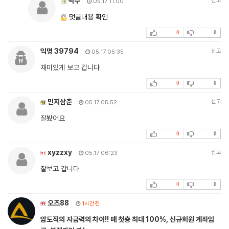
낙수
신고
05.17 11:00
댓글내용 확인
0
0
익명 39794
신고
05.17 05:35
재미있게 보고 갑니다
0
0
민지삼춘
신고
05.17 05:52
잘봤어요
0
0
xyzzxy
신고
05.17 06:23
잘보고 갑니다
0
0
오즈88
1시간전
압도적의 자금력의 차이!! 매 첫충 최대 100%, 신규회원 계좌입