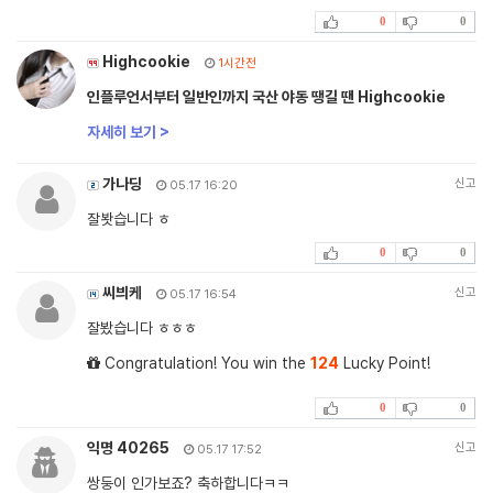
0
0
Highcookie
1시간전
인플루언서부터 일반인까지 국산 야동 땡길 땐 Highcookie
자세히 보기 >
가나딩
신고
05.17 16:20
잘봣습니다 ㅎ
0
0
씨븨케
신고
05.17 16:54
잘봤습니다 ㅎㅎㅎ
Congratulation! You win the
124
Lucky Point!
0
0
익명 40265
신고
05.17 17:52
쌍둥이 인가보죠? 축하합니다ㅋㅋ