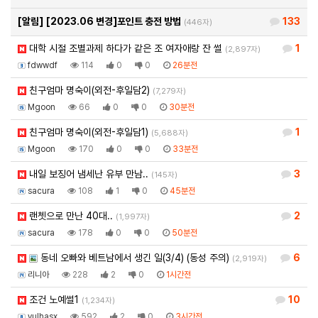
[알림]
[2023.06 변경]포인트 충전 방법
133
(446자)
대학 시절 조별과제 하다가 같은 조 여자애랑 잔 썰
1
(2,897자)
fdwwdf
114
0
0
26분전
친구엄마 명숙이(외전-후일담2)
(7,279자)
Mgoon
66
0
0
30분전
친구엄마 명숙이(외전-후일담1)
1
(5,688자)
Mgoon
170
0
0
33분전
내일 보징어 냄세난 유부 만남..
3
(145자)
sacura
108
1
0
45분전
랜쳇으로 만난 40대..
2
(1,997자)
sacura
178
0
0
50분전
동네 오빠와 베트남에서 생긴 일(3/4) (동성 주의)
6
(2,919자)
리니아
228
2
0
1시간전
조건 노예썰1
10
(1,234자)
yulhasx
592
2
0
3시간전