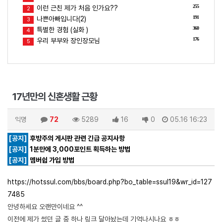
255
이런 근친 제가 처음 인가요??
2
191
나쁜아빠입니다(2)
3
360
특별한 경험 (실화 )
4
176
우리 부부와 장인장모님
5
17년만의 신혼생활 근황
익명
72
5289
16
0
05.16 16:23
[공지]
후방주의 게시판 관련 긴급 공지사항
[공지]
1분만에 3,000포인트 획득하는 방법
[공지]
멤버쉽 가입 방법
https://hotssul.com/bbs/board.php?bo_table=ssul19&wr_id=127
7485
안녕하세요 오랜만이네요 ^^
이전에 제가 썼던 글 중 하나 링크 달아놨는데 기억나시나요 ㅎㅎ