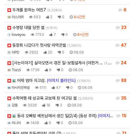
두개를 원하는 여친7
6
(5,338자)
아스라위
563
2
0
4시간전
수영장 대딸 당한 썰
23
(578자)
Iioveyou
1753
7
0
8시간전
동창회 나갔다가 첫사랑 따먹은썰
47
(1,245자)
이PD
2902
20
0
08.06
[사는이야기] 살아오면서 겪은 일-보험설계사 (야한거 …
24
(3,581자)
Tozzi
1739
9
0
08.06
어제 엄마 자고감.
(이미지 블라인드)
88
(1,198자)
마사지진짜임
5111
47
0
08.06
수학여행 때 성교육 교보재 된 여고딩 썰
35
(2,092자)
강죵
3528
18
3
08.06
동네 오빠랑 베트남에서 생긴 일(2/4) (동성 주의)
(이미지 블라인드)
15
(3,
리니아
1408
6
0
08.06
둘이 살며 친동생이랑 근친 (2)
71
(1,951자)