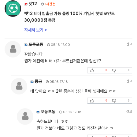
벳12
1시간전
벳12 테더 입출금 가능 롤링 100% 가입시 핫썰 포인트
30,0000점 증정
자세히 보기 >
포동포동
신고
05.16 17:00
잘봤습니다
뭔가 예전에 비해 배가 부르신거같은데 임신??
0
0
콩공
신고
05.16 17:18
네 맞아요 ㅎㅎ 2월 중순에 생긴 둘째 셋째에요 ㅎㅎ
0
0
포동포동
신고
05.16 17:18
축하드립니다. ㅎㅎ
뭔가 전보다 배도 그렇고 젖도 커진거같아서 ㅎ