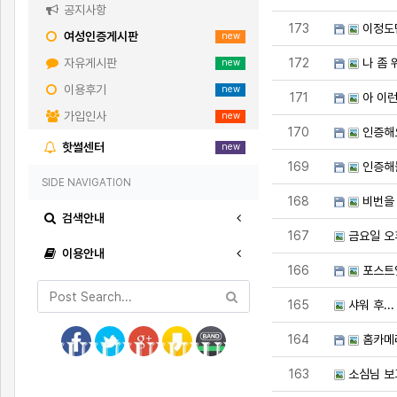
공지사항
173
이정도
여성인증게시판
new
자유게시판
172
나 좀 
new
이용후기
new
171
아 이
가입인사
new
170
인증해
핫썰센터
new
169
인증해
SIDE NAVIGATION
168
비번을
검색안내
167
금요일 오후
이용안내
166
포스트
165
샤워 후...
164
홈카메
163
소심님 보고