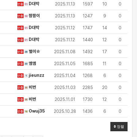
D대박
2025.11.13
1597
10
0
인증
짬짬이
2025.11.13
1247
9
0
인증
D대박
2025.11.12
1747
14
0
인증
D대박
2025.11.12
1440
12
0
인증
별이☆
2025.11.08
1492
17
0
인증
옘옘
2025.11.05
1685
11
0
인증
jieunzz
2025.11.04
1268
6
0
인증
비번
2025.11.03
2285
20
0
인증
비번
2025.11.01
1730
12
0
인증
Owuj35
2025.10.28
1436
6
0
인증
정렬