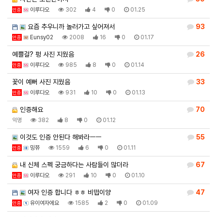
이루다오
302
4
0
01.25
인증
요즘 추우니까 놀러가고 싶어져서
93
Eunsy02
2008
16
0
01.17
인증
예쁠걸? 펑 사진 지웠음
26
이루다오
985
8
0
01.14
인증
꽃이 예뻐 사진 지웠음
33
이루다오
931
10
0
01.13
인증
인증해요
70
익명
382
8
0
01.12
이것도 인증 안된다 해봐라ㅡㅡ
55
밍쮸
1559
6
0
01.11
인증
내 신체 스펙 궁금하다는 사람들이 많더라
67
이루다오
291
10
0
01.10
인증
여자 인증 합니다 ㅎㅎ 비떱이양
47
유이여자에요
1585
2
0
01.09
인증