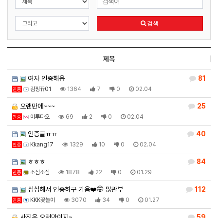
검색
제목
여자 인증해욥
81
김핑뀨01
1364
7
0
02.04
인증
오랜만에~~~
25
이루다오
69
2
0
02.04
인증
인증글ㅠㅠ
40
Kkang17
1329
10
0
02.04
인증
ㅎㅎㅎ
84
소심소심
1878
22
0
01.29
인증
심심해서 인증하구 가욤❤️🤭 많관부
112
KKK꽃놀이
3070
34
0
01.27
인증
사진은 오랜만이지~
59