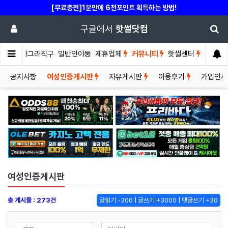
[무료충전]1분만에 6천포인트 획득하는 방법!
구글에서
핫썰닷컴
썰게
비아그라직구
일반인야동
제휴업체
커뮤니티
핫썰센터
공지사항
여성인증게시판
자유게시판
이용후기
가입인
여성인증게시판
총 게시물 : 273건
글읽기 -300 | 글쓰기 +3000 | 댓글쓰기 +30