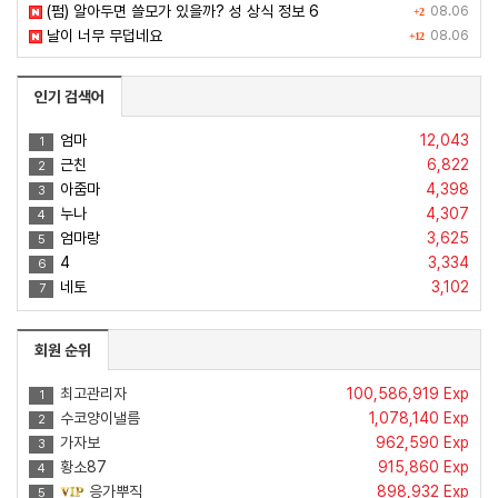
(펌) 알아두면 쓸모가 있을까? 성 상식 정보 6
08.06
+2
날이 너무 무덥네요
08.06
+12
인기 검색어
엄마
12,043
1
근친
6,822
2
아줌마
4,398
3
누나
4,307
4
엄마랑
3,625
5
4
3,334
6
네토
3,102
7
회원 순위
최고관리자
100,586,919 Exp
1
수코양이낼름
1,078,140 Exp
2
가자보
962,590 Exp
3
황소87
915,860 Exp
4
응가뿌직
898,932 Exp
5