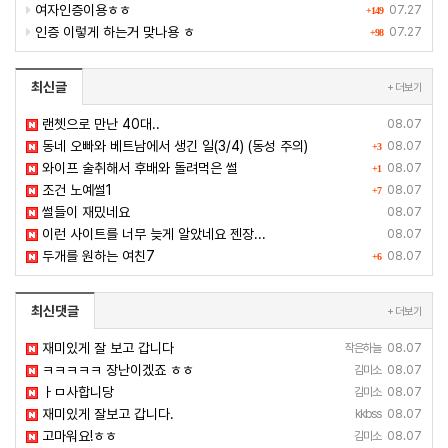
여자인증이용ㅎㅎ
07.27
+149
인증 이렇게 하는거 맞나용 ㅎ
07.27
+98
최신글
+ 더보기
랜쳇으로 만난 40대..
08.07
동네 오빠와 베트남에서 생긴 일(3/4) (동성 주의)
08.07
+3
와이프 술취해서 후배와 돌려먹은 썰
08.07
+1
조건 노예썰1
08.07
+7
썰들이 재밌네요
08.07
이런 사이트를 너무 늦게 알았네요 젠장...
08.07
두개를 원하는 여친7
08.07
+6
최신댓글
+ 더보기
재미있게 잘 보고 갑니다
작은하늘
08.07
ㅋㅋㅋㅋㅋ 장난이겠죠 ㅎㅎ
김미소
08.07
ㅏㅁ사합니당
김미소
08.07
재미있게 잘보고 갑니다.
kkbss
08.07
고마워요!ㅎㅎ
김미소
08.07