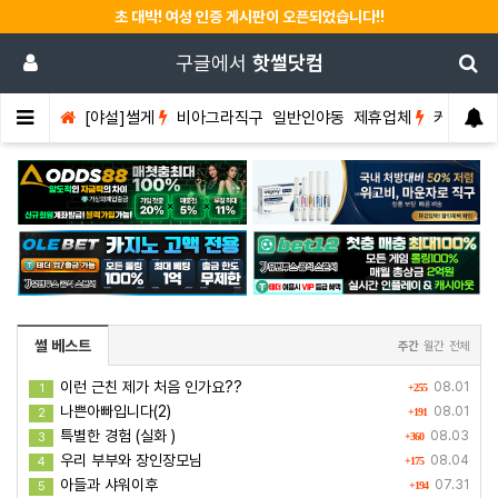
초 대박! 여성 인증 게시판이 오픈되었습니다!!
구글에서
핫썰닷컴
[야설]썰게
비아그라직구
일반인야동
제휴업체
커뮤니티
썰 베스트
주간
월간
전체
이런 근친 제가 처음 인가요??
08.01
1
+255
나쁜아빠입니다(2)
08.01
2
+191
특별한 경험 (실화 )
08.03
3
+360
우리 부부와 장인장모님
08.04
4
+175
아들과 샤워이후
07.31
5
+194