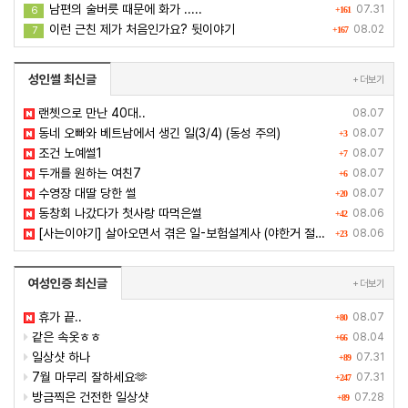
남편의 술버릇 때문에 화가 .....
07.31
6
+161
이런 근친 제가 처음인가요? 뒷이야기
08.02
7
+167
성인썰 최신글
+ 더보기
랜쳇으로 만난 40대..
08.07
동네 오빠와 베트남에서 생긴 일(3/4) (동성 주의)
08.07
+3
조건 노예썰1
08.07
+7
두개를 원하는 여친7
08.07
+6
수영장 대딸 당한 썰
08.07
+20
동창회 나갔다가 첫사랑 따먹은썰
08.06
+42
[사는이야기] 살아오면서 겪은 일-보험설계사 (야한거 절대 없음-쓸줄 모름)
08.06
+23
여성인증 최신글
+ 더보기
휴가 끝..
08.07
+80
같은 속옷ㅎㅎ
08.04
+66
일상샷 하나
07.31
+89
7월 마무리 잘하세요🫶
07.31
+247
방금찍은 건전한 일상샷
07.28
+89