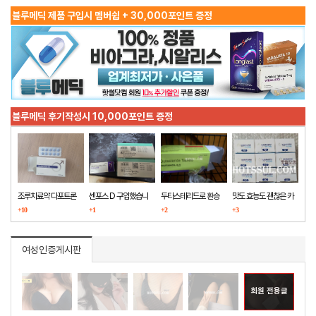
블루메딕 제품 구입시 멤버쉽 + 30,000포인트 증정
블루메딕 후기작성시 10,000포인트 증정
조루치료약 다포트론
센포스 D 구입했습니
두타스테리드로 환승
맛도 효능도 괜찮은 카
구매했습니다
+10
다
+1
+2
마그라
+3
여성인증게시판
회원 전용글