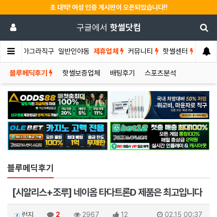
초 대박! 여성 인증 게시판이 오픈되었습니다!!
구글에서
핫썰닷컴
썰게
비아그라직구
일반인야동
제휴업체
커뮤니티
핫썰센터
블루메딕후기
핫썰보증업체
배팅후기
스포츠분석
블루메딕후기
[시알리스+조루] 네이옴 타다트론D 제품은 최고입니다
런지
2
2967
12
02.15 00:37