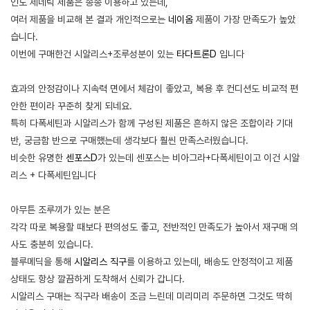
인도 제네릭 제품은 종종 이용하고 있는데,
여러 제품을 비교해 본 결과 개인적으로는
네이옴
제품이 가장 만족도가 높았
습니다.
이번에 구매한건 시알리스+조루성분이 있는
타다트론D
입니다
효과의 안정감이나 지속력 면에서 체감이 좋았고, 복용 후 컨디션도 비교적 편
안한 편이라 꾸준히 찾게 되네요.
특히 다폭세틴과 시알리스가 함께 구성된 제품은 흔하지 않은 조합이라 기대
반, 궁금함 반으로 구매했는데 생각보다 훨씬 만족스러웠습니다.
비슷한 유명한
센포스D
가 있는데 센포스는 비아그라+다폭세틴이고 이건 시알
리스 + 다폭세틴입니다
아무튼 조루끼가 있는 분은
각각 따로 복용할 때보다 편의성도 좋고, 전반적인 만족도가 높아서 재구매 의
사도 충분히 있습니다.
블루메딕을 통해
시알리스 직구
를 이용하고 있는데, 배송도 안정적이고 제품
상태도 항상 깔끔하게 도착해서 신뢰가 갑니다.
시알리스 구매는 직구라 배송이 조금 느린데 미리미리 주문하면 그것도 딱히