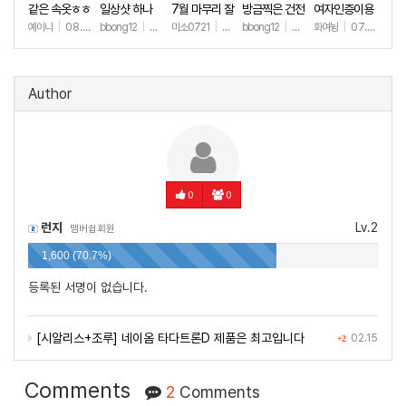
같은 속옷ㅎㅎ
일상샷 하나
7월 마무리 잘
방금찍은 건전
여자인증이용
하세요🫶
한 일상샷
ㅎㅎ
예이니
|
08.04
bbong12
|
07.31
미소0721
|
07.31
bbong12
|
07.28
화여뉭
|
07.27
+64
+89
+244
+89
+149
Author
0
0
런지
Lv.2
맴버쉽회원
1,600 (70.7%)
등록된 서명이 없습니다.
[시알리스+조루] 네이옴 타다트론D 제품은 최고입니다
02.15
+2
Comments
2
Comments