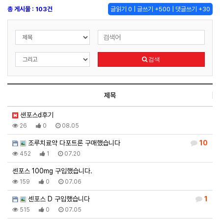
총 게시물 : 103건
글읽기 0 | 글쓰기 +500 | 댓글쓰기 +30
검색
제목
샌포스d후기
26
0
08.05
조루치료약 다포트론 구매했습니다
10
452
1
07.20
센포스 100mg 구입했습니다.
159
0
07.06
센포스 D 구입했습니다
1
515
0
07.05